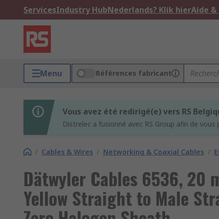
Services
Industry Hub
Nederlands? Klik hier
Aide &
Menu
Références fabricant
Vous avez été redirigé(e) vers RS Belgi
Distrelec a fusionné avec RS Group afin de vous 
/
Cables & Wires
/
Networking & Coaxial Cables
/
E
Dätwyler Cables 6536, 20 m
Yellow Straight to Male St
Zero Halogen Sheath