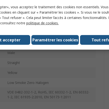
Ethernet Cable
pter», vous acceptez le traitement des cookies non essentiels. Vou
 cookies en cliquant sur « Paramétrer les cookies ». Si vous ne le sou
Cat6a
« Tout refuser ». Cela peut limiter l’accès à certaines fonctionnalités.
20m
, consultez notre
politique de cookies.
Male
t accepter
Paramétrer les cookies
Tout ref
Straight
Male
Straight
Yellow
Low Smoke Zero Halogen
VDE 0482-332-1-2, RoHS, IEC 60332-1-2, EN 60332-
1-2, IEC 61935-2:2010, EN 50173-1:2011