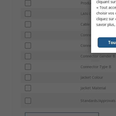
cliquant sur
Product Type
« Tout acce
choisir vos
LAN Category
cliquez sur 
Cable Length
savoir plus
Connector Gender A
Tou
Connector Type A
Connector Gender B
Connector Type B
Jacket Colour
Jacket Material
Standards/Approvals