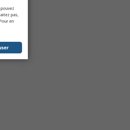
s pouvez
haitez pas,
 Pour en
user