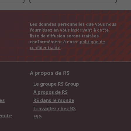
Les données personnelles que vous nous
fournissez en vous inscrivant à cette
liste de diffusion seront traitées
conformément à notre
politique de
confidentialité
.
A propos de RS
Le groupe RS Group
A propos de RS
es
RS dans le monde
Travaillez chez RS
vente
ESG