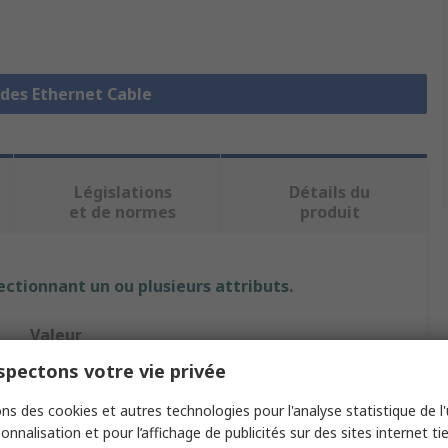
 des Ethernet Cable
Législations
Détails du
et de normes
produit
ectionnant un ou plusieurs attributs.
Valeur
pectons votre vie privée
Dätwyler Cables
ns des cookies et autres technologies pour l'analyse statistique de l'u
6536
onnalisation et pour l’affichage de publicités sur des sites internet tie