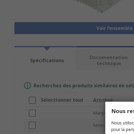
Voir l’ensemble
Documentation
Spécifications
technique
Recherchez des produits similaires en sél
Sélectionner tout
Attribut
Nous res
Marque
Nous utiliso
Series
pour la pers