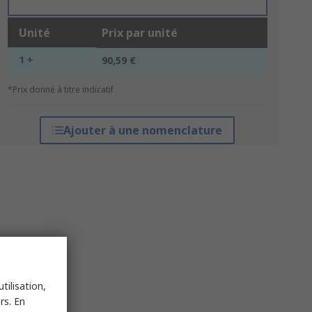
Unité
Prix par unité
1 +
90,59 €
*Prix donné à titre indicatif
Ajouter à une nomenclature
tilisation,
rs. En