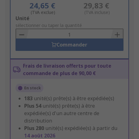
24,65 €
29,83 €
(TVA exclue)
(TVA incluse)
Add
Unité
to
sélectionner ou taper la quantité
Basket
Commander
Frais de livraison offerts pour toute
commande de plus de 90,00 €
En stock
183
unité(s) prête(s) à être expédiée(s)
Plus
54
unité(s) prête(s) à être
expédiée(s) d'un autre centre de
distribution
Plus
280
unité(s) expédiée(s) à partir du
14 août 2026