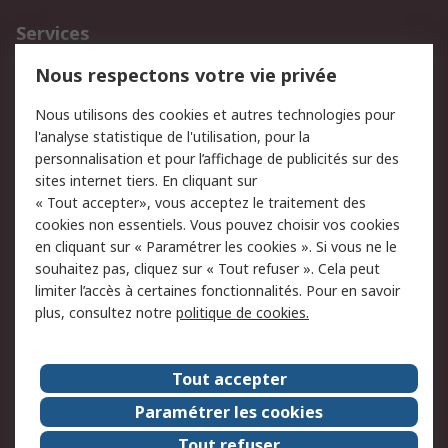
Services
750.000 produits
2.500 marques
Nous respectons votre vie privée
Commander
Solutions d’achat
Nous utilisons des cookies et autres technologies pour
Retours
Support technique
l'analyse statistique de l'utilisation, pour la
Track & trace
personnalisation et pour l’affichage de publicités sur des
sites internet tiers. En cliquant sur
« Tout accepter», vous acceptez le traitement des
Legal
cookies non essentiels. Vous pouvez choisir vos cookies
Politique de cookies
Sécurité des e-mails
en cliquant sur « Paramétrer les cookies ». Si vous ne le
souhaitez pas, cliquez sur « Tout refuser ». Cela peut
Politique de protection
Conditions générales
limiter l’accès à certaines fonctionnalités. Pour en savoir
des données - Mise à
de vente
plus, consultez notre
politique de cookies.
jour
A propos de RS
Tout accepter
Le groupe RS Group
A propos de RS
Paramétrer les cookies
RS dans le monde
Travaillez chez RS
Tout refuser