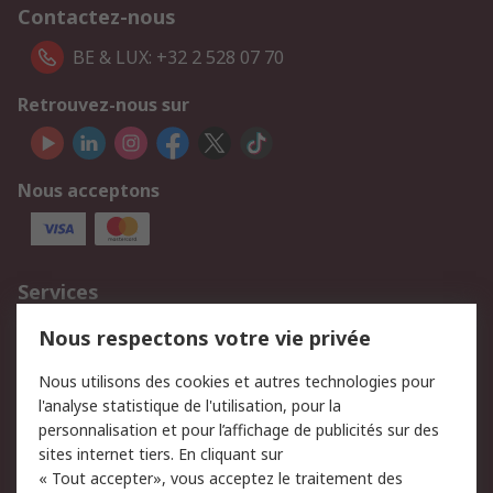
Contactez-nous
BE & LUX: +32 2 528 07 70
Retrouvez-nous sur
Nous acceptons
Services
750.000 produits
2.500 marques
Nous respectons votre vie privée
Commander
Solutions d’achat
Nous utilisons des cookies et autres technologies pour
Retours
Support technique
l'analyse statistique de l'utilisation, pour la
Track & trace
personnalisation et pour l’affichage de publicités sur des
sites internet tiers. En cliquant sur
« Tout accepter», vous acceptez le traitement des
Legal