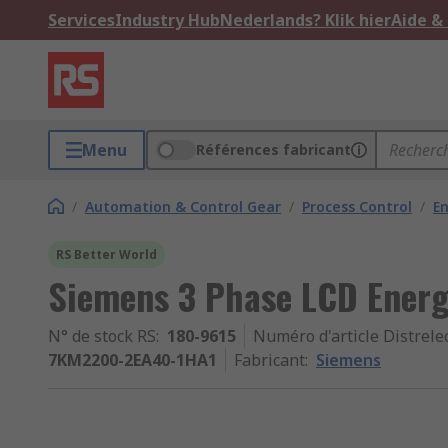
Services
Industry Hub
Nederlands? Klik hier
Aide &
Menu
Références fabricant
/
Automation & Control Gear
/
Process Control
/
E
RS Better World
Siemens 3 Phase LCD Energy
N° de stock RS
:
180-9615
Numéro d'article Distrele
7KM2200-2EA40-1HA1
Fabricant
:
Siemens