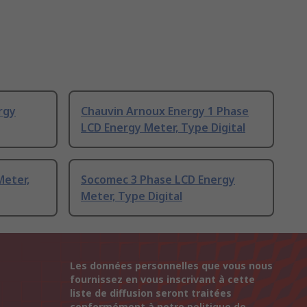
rgy
Chauvin Arnoux Energy 1 Phase
LCD Energy Meter, Type Digital
Meter,
Socomec 3 Phase LCD Energy
Meter, Type Digital
Les données personnelles que vous nous
fournissez en vous inscrivant à cette
liste de diffusion seront traitées
conformément à notre
politique de