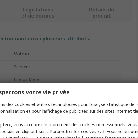
Législations
Détails du
et de normes
produit
ectionnant un ou plusieurs attributs.
Valeur
Siemens
Energy Meter
pectons votre vie privée
7KM PAC2200
ns des cookies et autres technologies pour l'analyse statistique de l'u
LCD
onnalisation et pour l’affichage de publicités sur des sites internet tie
3
pter», vous acceptez le traitement des cookies non essentiels. Vou
1
 cookies en cliquant sur « Paramétrer les cookies ». Si vous ne le sou