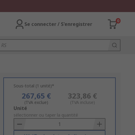
0
Se connecter / S'enregistrer
Sous-total (1 unité)*
267,65 €
323,86 €
(TVA exclue)
(TVA incluse)
Add
Unité
to
sélectionner ou taper la quantité
Basket