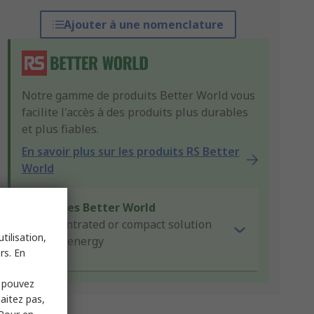
Ajouter à une nomenclature
Notre gamme de produits Better World vous
facilite l'accès à des produits plus durables
et plus fiables.
En savoir plus sur les produits RS Better
World
Critères Better World
Concentrated or compact solution
tilisation,
Saves energy
rs. En
s pouvez
haitez pas,