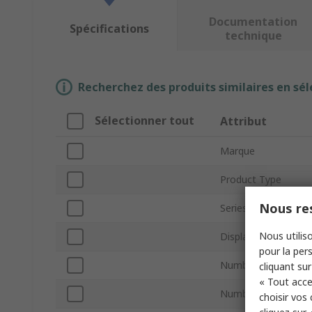
Documentation
Spécifications
technique
Recherchez des produits similaires en sél
Sélectionner tout
Attribut
Marque
Product Type
Nous res
Series
Nous utiliso
Display Type
pour la pers
Number of Phases
cliquant sur
« Tout acce
Number of Inputs
choisir vos