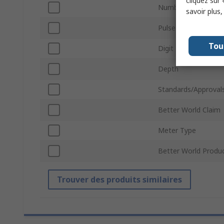
cliquez sur 
Number of Outputs
savoir plus
Pulse Output
Tou
Digit Height
Depth
Standards/Approval
Better World Claim
Meter Type
Better World Produ
Trouver des produits similaires