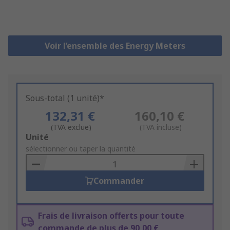
Voir l’ensemble des Energy Meters
Sous-total (1 unité)*
132,31 €
160,10 €
(TVA exclue)
(TVA incluse)
Add
Unité
to
sélectionner ou taper la quantité
Basket
Commander
Frais de livraison offerts pour toute
commande de plus de 90,00 €