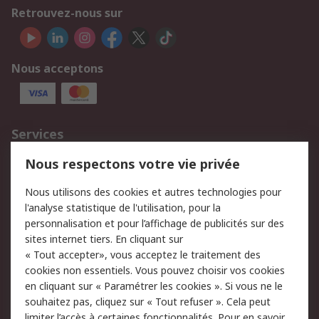
Retrouvez-nous sur
Nous acceptons
Services
750.000 produits
2.500 marques
Nous respectons votre vie privée
Commander
Solutions d’achat
Nous utilisons des cookies et autres technologies pour
Retours
Support technique
l'analyse statistique de l'utilisation, pour la
Track & trace
personnalisation et pour l’affichage de publicités sur des
sites internet tiers. En cliquant sur
« Tout accepter», vous acceptez le traitement des
Legal
cookies non essentiels. Vous pouvez choisir vos cookies
Politique de cookies
Sécurité des e-mails
en cliquant sur « Paramétrer les cookies ». Si vous ne le
souhaitez pas, cliquez sur « Tout refuser ». Cela peut
Politique de protection
Conditions générales
limiter l’accès à certaines fonctionnalités. Pour en savoir