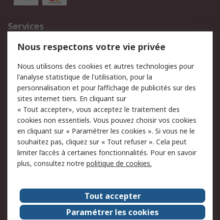
Services
750.000 produits
2.500 marques
Nous respectons votre vie privée
Commander
Solutions d’achat
Nous utilisons des cookies et autres technologies pour
Retours
Support technique
l'analyse statistique de l'utilisation, pour la
Track & trace
personnalisation et pour l’affichage de publicités sur des
sites internet tiers. En cliquant sur
« Tout accepter», vous acceptez le traitement des
Legal
cookies non essentiels. Vous pouvez choisir vos cookies
Politique de cookies
Sécurité des e-mails
en cliquant sur « Paramétrer les cookies ». Si vous ne le
souhaitez pas, cliquez sur « Tout refuser ». Cela peut
Politique de protection
Conditions générales
limiter l’accès à certaines fonctionnalités. Pour en savoir
des données - Mise à
de vente
plus, consultez notre
politique de cookies.
jour
A propos de RS
Tout accepter
Le groupe RS Group
A propos de RS
Paramétrer les cookies