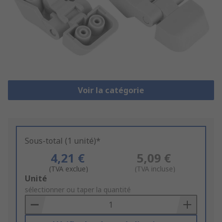
Voir la catégorie
Sous-total (1 unité)*
4,21 €
5,09 €
(TVA exclue)
(TVA incluse)
Add
Unité
to
sélectionner ou taper la quantité
Basket