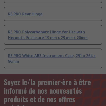
RS PRO Rear Hinge
RS PRO Polycarbonate Hinge for Use with
Hermetic Enclosure 19 mm x 29 mm x 20mm
RS PRO White ABS Instrument Case, 291 x 264 x
86mm
Soyez le/la premier·ère à être
informé de nos nouveautés
produits et de nos offres