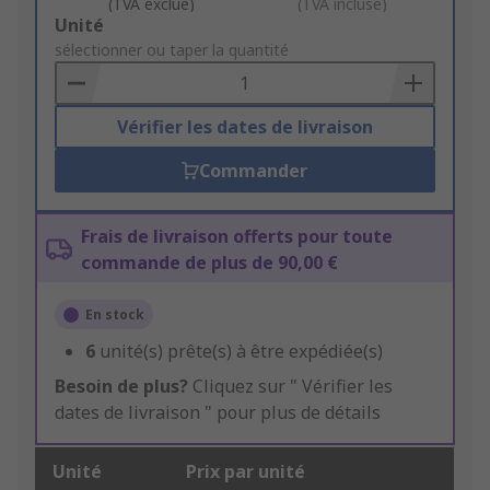
(TVA exclue)
(TVA incluse)
Add
Unité
to
sélectionner ou taper la quantité
Basket
Vérifier les dates de livraison
Commander
Frais de livraison offerts pour toute
commande de plus de 90,00 €
En stock
6
unité(s) prête(s) à être expédiée(s)
Besoin de plus?
Cliquez sur " Vérifier les
dates de livraison " pour plus de détails
Unité
Prix par unité