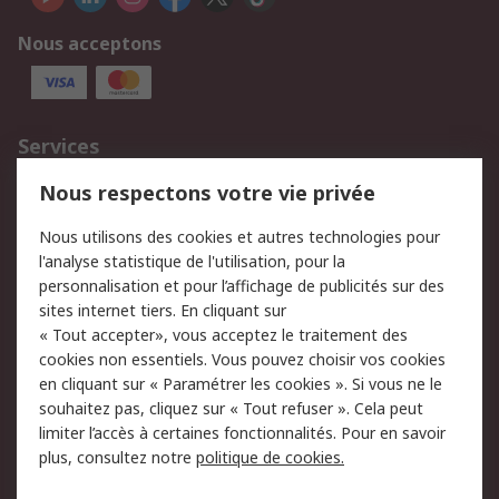
Nous acceptons
Services
750.000 produits
2.500 marques
Nous respectons votre vie privée
Commander
Solutions d’achat
Nous utilisons des cookies et autres technologies pour
Retours
Support technique
l'analyse statistique de l'utilisation, pour la
Track & trace
personnalisation et pour l’affichage de publicités sur des
sites internet tiers. En cliquant sur
« Tout accepter», vous acceptez le traitement des
Legal
cookies non essentiels. Vous pouvez choisir vos cookies
Politique de cookies
Sécurité des e-mails
en cliquant sur « Paramétrer les cookies ». Si vous ne le
souhaitez pas, cliquez sur « Tout refuser ». Cela peut
Politique de protection
Conditions générales
limiter l’accès à certaines fonctionnalités. Pour en savoir
des données - Mise à
de vente
plus, consultez notre
politique de cookies.
jour