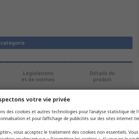
a catégorie
Législations
Détails du
et de normes
produit
pectons votre vie privée
ectionnant un ou plusieurs attributs.
ns des cookies et autres technologies pour l'analyse statistique de l'u
Valeur
onnalisation et pour l’affichage de publicités sur des sites internet tie
ETA
pter», vous acceptez le traitement des cookies non essentiels. Vou
 cookies en cliquant sur « Paramétrer les cookies ». Si vous ne le sou