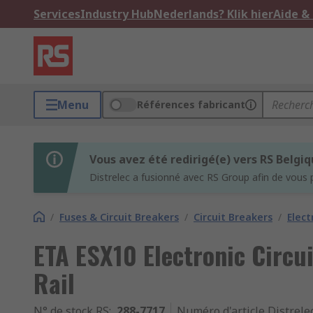
Services
Industry Hub
Nederlands? Klik hier
Aide &
Menu
Références fabricant
Vous avez été redirigé(e) vers RS Belgi
Distrelec a fusionné avec RS Group afin de vous 
/
Fuses & Circuit Breakers
/
Circuit Breakers
/
Elect
ETA ESX10 Electronic Circu
Rail
N° de stock RS
:
288-7717
Numéro d'article Distrele