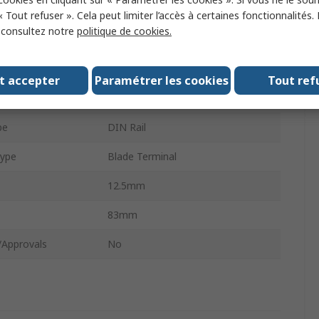
ype
Electronic Circuit Breaker
« Tout refuser ». Cela peut limiter l’accès à certaines fonctionnalités.
, consultez notre
politique de cookies.
ESX10
ting
6A
t accepter
Paramétrer les cookies
Tout ref
500V
pe
DIN Rail
Type
Blade Terminal
12.5mm
83mm
/Approvals
No