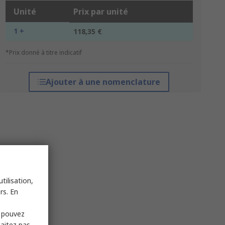
Unité
Prix par unité
1 +
118,35 €
*Prix donné à titre indicatif
Ajouter à une nomenclature
tilisation,
rs. En
s pouvez
haitez pas,