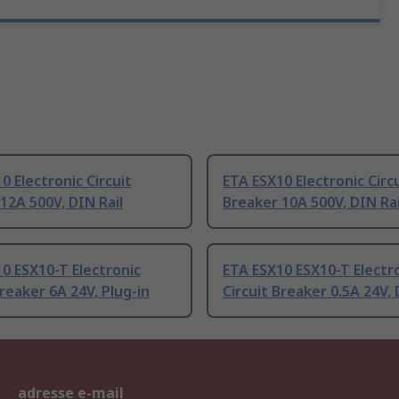
0 Electronic Circuit
ETA ESX10 Electronic Circ
12A 500V, DIN Rail
Breaker 10A 500V, DIN Rai
0 ESX10-T Electronic
ETA ESX10 ESX10-T Electr
Breaker 6A 24V, Plug-in
Circuit Breaker 0.5A 24V, 
adresse e-mail