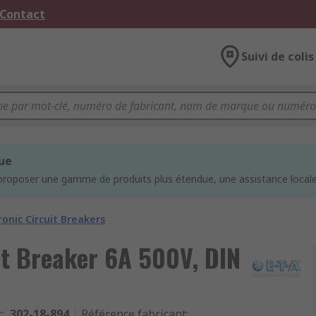
 Contact
Suivi de colis
que
proposer une gamme de produits plus étendue, une assistance locale 
ronic Circuit Breakers
it Breaker 6A 500V, DIN
c
:
302-18-894
Référence fabricant
: