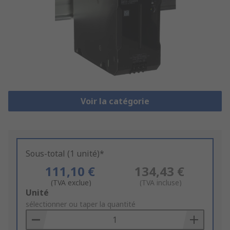
Voir la catégorie
Sous-total (1 unité)*
111,10 €
134,43 €
(TVA exclue)
(TVA incluse)
Add
Unité
to
sélectionner ou taper la quantité
Basket