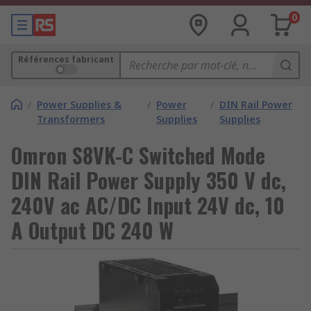
0
Références fabricant
/
Power Supplies &
/
Power
/
DIN Rail Power
Transformers
Supplies
Supplies
Omron S8VK-C Switched Mode
DIN Rail Power Supply 350 V dc,
240V ac AC/DC Input 24V dc, 10
A Output DC 240 W