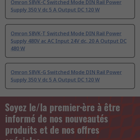
Omron S8VK-C Switched Mode DIN Rail Power
Supply 350 V dc 5 A Output DC 120 W
Omron S8VK-T Switched Mode DIN Rail Power
Supply 480V ac AC Input 24V dc, 20 A Output DC
480 W
Omron S8VK-G Switched Mode DIN Rail Power
Supply 350 V dc 5 A Output DC 120 W
Soyez le/la premier·ère à être
informé de nos nouveautés
produits et de nos offres