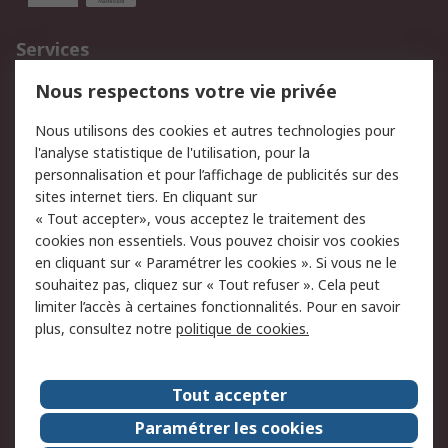
Services
750.000 produits
2.500 marques
Nous respectons votre vie privée
Commander
Solutions d’achat
Nous utilisons des cookies et autres technologies pour
Retours
Support technique
l'analyse statistique de l'utilisation, pour la
Track & trace
personnalisation et pour l’affichage de publicités sur des
sites internet tiers. En cliquant sur
« Tout accepter», vous acceptez le traitement des
Legal
cookies non essentiels. Vous pouvez choisir vos cookies
Politique de cookies
Sécurité des e-mails
en cliquant sur « Paramétrer les cookies ». Si vous ne le
souhaitez pas, cliquez sur « Tout refuser ». Cela peut
Politique de protection
Conditions générales
limiter l’accès à certaines fonctionnalités. Pour en savoir
des données - Mise à
de vente
plus, consultez notre
politique de cookies.
jour
A propos de RS
Tout accepter
Le groupe RS Group
A propos de RS
Paramétrer les cookies