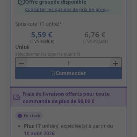
Offre groupée disponible
Consulter les options de prix de gros
Sous-total (1 unité)*
5,59 €
6,76 €
(TVA exclue)
(TVA incluse)
Add
Unité
to
sélectionner ou taper la quantité
Basket
Commander
Frais de livraison offerts pour toute
commande de plus de 90,00 €
En stock
Plus
17
unité(s) expédiée(s) à partir du
10 août 2026