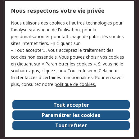
750.000 produits
2.500 marques
Nous respectons votre vie privée
Commander
Solutions d’achat
Nous utilisons des cookies et autres technologies pour
Retours
Support technique
l'analyse statistique de l'utilisation, pour la
Track & trace
personnalisation et pour l’affichage de publicités sur des
sites internet tiers. En cliquant sur
« Tout accepter», vous acceptez le traitement des
Legal
cookies non essentiels. Vous pouvez choisir vos cookies
Politique de cookies
Sécurité des e-mails
en cliquant sur « Paramétrer les cookies ». Si vous ne le
souhaitez pas, cliquez sur « Tout refuser ». Cela peut
Politique de protection
Conditions générales
limiter l’accès à certaines fonctionnalités. Pour en savoir
des données - Mise à
de vente
plus, consultez notre
politique de cookies.
jour
A propos de RS
Tout accepter
Le groupe RS Group
A propos de RS
Paramétrer les cookies
RS dans le monde
Travaillez chez RS
Tout refuser
ESG