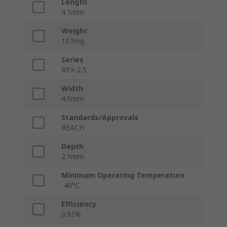
Length
4.1mm
Weight
107mg
Series
RPX-2.5
Width
4.6mm
Standards/Approvals
REACH
Depth
2.1mm
Minimum Operating Temperature
-40°C
Efficiency
0.91%