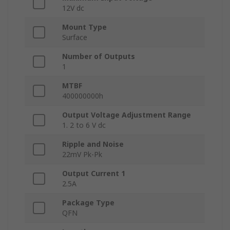
12V dc
Mount Type
Surface
Number of Outputs
1
MTBF
400000000h
Output Voltage Adjustment Range
1. 2 to 6 V dc
Ripple and Noise
22mV Pk-Pk
Output Current 1
2.5A
Package Type
QFN