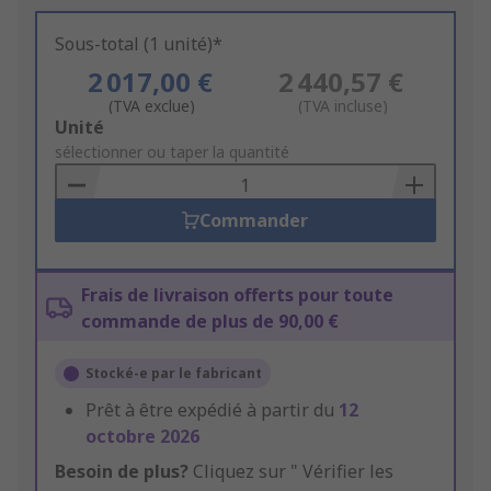
Sous-total (1 unité)*
2 017,00 €
2 440,57 €
(TVA exclue)
(TVA incluse)
Add
Unité
to
sélectionner ou taper la quantité
Basket
Commander
Frais de livraison offerts pour toute
commande de plus de 90,00 €
Stocké-e par le fabricant
Prêt à être expédié à partir du
12
octobre 2026
Besoin de plus?
Cliquez sur " Vérifier les