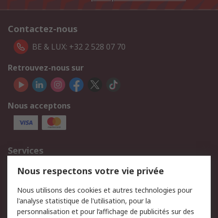
Contactez-nous
BE & LUX: +32 2 528 07 70
Retrouvez-nous sur
Nous acceptons
Services
750.000 produits
2.500 marques
Nous respectons votre vie privée
Commander
Solutions d’achat
Nous utilisons des cookies et autres technologies pour
Retours
Support technique
l'analyse statistique de l'utilisation, pour la
Track & trace
personnalisation et pour l’affichage de publicités sur des