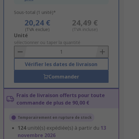
Sous-total (1 unité)*
20,24 €
24,49 €
(TVA exclue)
(TVA incluse)
Add
Unité
to
sélectionner ou taper la quantité
Basket
Vérifier les dates de livraison
Commander
Frais de livraison offerts pour toute
commande de plus de 90,00 €
Temporairement en rupture de stock
124
unité(s) expédiée(s) à partir du
13
novembre 2026