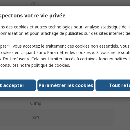
78
pectons votre vie privée
Straight
ns des cookies et autres technologies pour l'analyse statistique de l'u
Panel Mount
onnalisation et pour l’affichage de publicités sur des sites internet tie
Female
pter», vous acceptez le traitement des cookies non essentiels. Vou
D-Sub
 cookies en cliquant sur « Paramétrer les cookies ». Si vous ne le sou
« Tout refuser ». Cela peut limiter l’accès à certaines fonctionnalités.
4 to 40 Screw Lock
, consultez notre
politique de cookies.
5
t accepter
Paramétrer les cookies
Tout ref
Steel, Polybutylene Terephthalate
Fibreglass
Crimp
-55°C