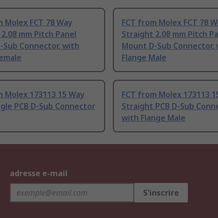
m Molex FCT 78 Way
FCT from Molex FCT 78 W
 2.08 mm Pitch Panel
Straight 2.08 mm Pitch P
-Sub Connector, with
Mount D-Sub Connector, 
Female
Flange Male
m Molex 173113 15 Way
FCT from Molex 173113 1
ngle PCB D-Sub Connector
Straight PCB D-Sub Conne
with Flange Male
adresse e-mail
S'inscrire