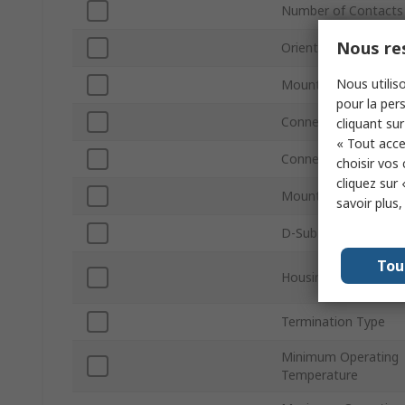
Number of Contacts
Nous res
Orientation
Nous utiliso
Mount Type
pour la pers
Connector Gender
cliquant sur
« Tout acce
Connector Type D
choisir vos
cliquez sur 
Mounting Hardware
savoir plus
D-Sub Shell Size
Tou
Housing Material
Termination Type
Minimum Operating
Temperature