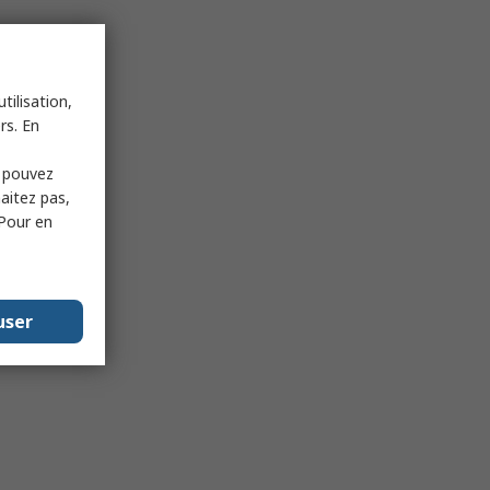
tilisation,
rs. En
s pouvez
haitez pas,
 Pour en
user