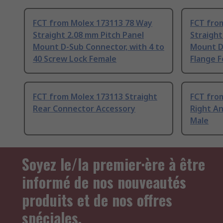
FCT from Molex 173113 78 Way
FCT fro
Straight 2.08 mm Pitch Panel
Straight
Mount D-Sub Connector, with 4 to
Mount D
40 Screw Lock Female
Flange 
FCT from Molex 173113 Straight
FCT fro
Rear Connector Accessory
Right A
Male
Soyez le/la premier·ère à être
informé de nos nouveautés
produits et de nos offres
spéciales.