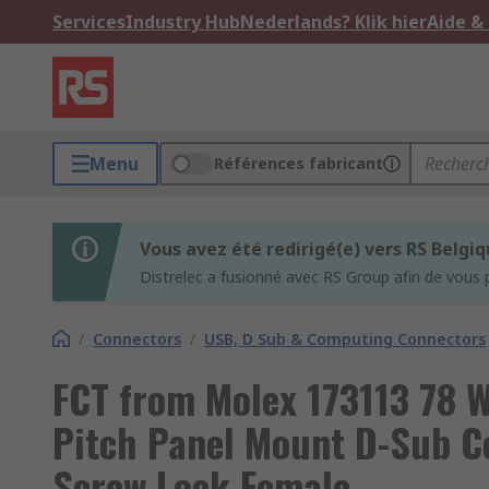
Services
Industry Hub
Nederlands? Klik hier
Aide &
Menu
Références fabricant
Vous avez été redirigé(e) vers RS Belgi
Distrelec a fusionné avec RS Group afin de vous 
/
Connectors
/
USB, D Sub & Computing Connectors
FCT from Molex 173113 78 
Pitch Panel Mount D-Sub Co
Screw Lock Female