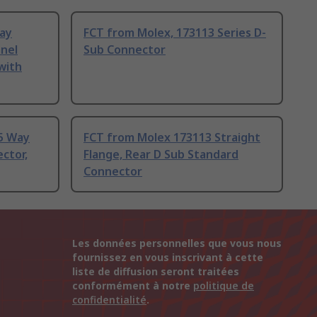
ay
FCT from Molex, 173113 Series D-
anel
Sub Connector
with
5 Way
FCT from Molex 173113 Straight
ctor,
Flange, Rear D Sub Standard
Connector
Les données personnelles que vous nous
fournissez en vous inscrivant à cette
liste de diffusion seront traitées
conformément à notre
politique de
confidentialité
.