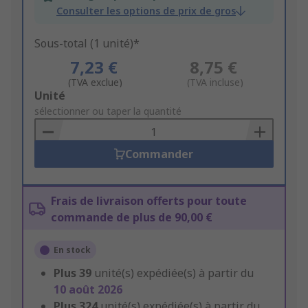
Consulter les options de prix de gros
Sous-total (1 unité)*
7,23 €
8,75 €
(TVA exclue)
(TVA incluse)
Add
Unité
to
sélectionner ou taper la quantité
Basket
Commander
Frais de livraison offerts pour toute
commande de plus de 90,00 €
En stock
Plus
39
unité(s) expédiée(s) à partir du
10 août 2026
Plus
324
unité(s) expédiée(s) à partir du