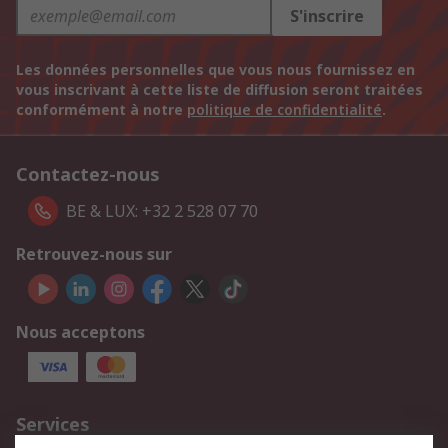
S'inscrire
Les données personnelles que vous nous fournissez en
vous inscrivant à cette liste de diffusion seront traitées
conformément à notre
politique de confidentialité
.
Contactez-nous
BE & LUX: +32 2 528 07 70
Retrouvez-nous sur
Nous acceptons
Services