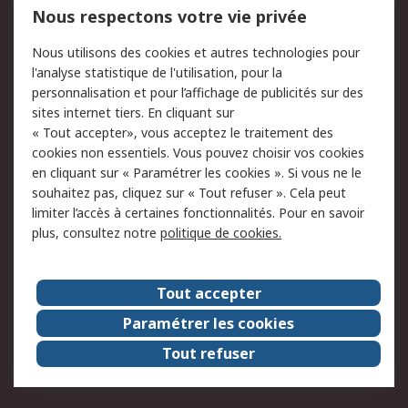
750.000 produits
2.500 marques
Nous respectons votre vie privée
Commander
Solutions d’achat
Nous utilisons des cookies et autres technologies pour
Retours
Support technique
l'analyse statistique de l'utilisation, pour la
Track & trace
personnalisation et pour l’affichage de publicités sur des
sites internet tiers. En cliquant sur
« Tout accepter», vous acceptez le traitement des
Legal
cookies non essentiels. Vous pouvez choisir vos cookies
Politique de cookies
Sécurité des e-mails
en cliquant sur « Paramétrer les cookies ». Si vous ne le
souhaitez pas, cliquez sur « Tout refuser ». Cela peut
Politique de protection
Conditions générales
limiter l’accès à certaines fonctionnalités. Pour en savoir
des données - Mise à
de vente
plus, consultez notre
politique de cookies.
jour
A propos de RS
Tout accepter
Le groupe RS Group
A propos de RS
Paramétrer les cookies
RS dans le monde
Travaillez chez RS
Tout refuser
ESG