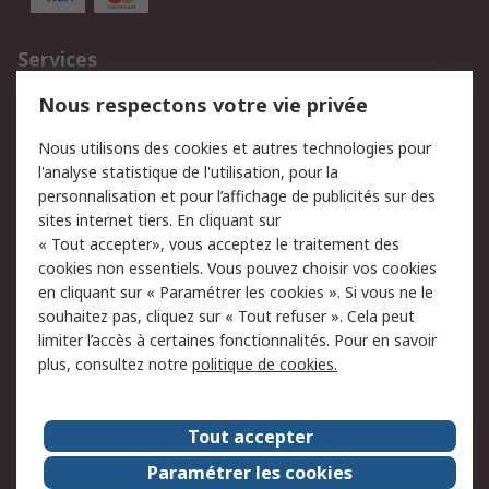
Services
750.000 produits
2.500 marques
Nous respectons votre vie privée
Commander
Solutions d’achat
Nous utilisons des cookies et autres technologies pour
Retours
Support technique
l'analyse statistique de l'utilisation, pour la
Track & trace
personnalisation et pour l’affichage de publicités sur des
sites internet tiers. En cliquant sur
« Tout accepter», vous acceptez le traitement des
Legal
cookies non essentiels. Vous pouvez choisir vos cookies
Politique de cookies
Sécurité des e-mails
en cliquant sur « Paramétrer les cookies ». Si vous ne le
souhaitez pas, cliquez sur « Tout refuser ». Cela peut
Politique de protection
Conditions générales
limiter l’accès à certaines fonctionnalités. Pour en savoir
des données - Mise à
de vente
plus, consultez notre
politique de cookies.
jour
A propos de RS
Tout accepter
Le groupe RS Group
A propos de RS
Paramétrer les cookies