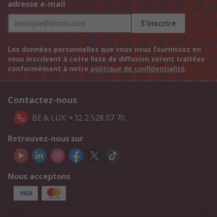
adresse e-mail
S'inscrire
Les données personnelles que vous nous fournissez en
vous inscrivant à cette liste de diffusion seront traitées
conformément à notre
politique de confidentialité
.
Contactez-nous
BE & LUX: +32 2 528 07 70
Retrouvez-nous sur
Nous acceptons