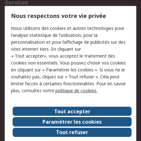
Services
750.000 produits
2.500 marques
Nous respectons votre vie privée
Commander
Solutions d’achat
Nous utilisons des cookies et autres technologies pour
Retours
Support technique
l'analyse statistique de l'utilisation, pour la
Track & trace
personnalisation et pour l’affichage de publicités sur des
sites internet tiers. En cliquant sur
« Tout accepter», vous acceptez le traitement des
Legal
cookies non essentiels. Vous pouvez choisir vos cookies
Politique de cookies
Sécurité des e-mails
en cliquant sur « Paramétrer les cookies ». Si vous ne le
souhaitez pas, cliquez sur « Tout refuser ». Cela peut
Politique de protection
Conditions générales
limiter l’accès à certaines fonctionnalités. Pour en savoir
des données - Mise à
de vente
plus, consultez notre
politique de cookies.
jour
A propos de RS
Tout accepter
Le groupe RS Group
A propos de RS
Paramétrer les cookies
RS dans le monde
Travaillez chez RS
Tout refuser
ESG