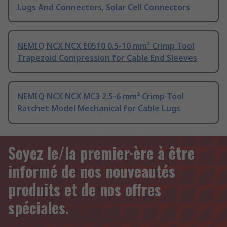
Lugs And Connectors, Solar Cell Connectors
NEMIQ NCX NCX E0510 0.5-10 mm² Crimp Tool
Trapezoid Compression for Cable End Sleeves
NEMIQ NCX NCX MC3 2.5-6 mm² Crimp Tool
Ratchet Model Mechanical for Cable Lugs
Soyez le/la premier·ère à être
informé de nos nouveautés
produits et de nos offres
spéciales.