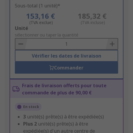
Sous-total (1 unité)*
153,16 €
185,32 €
(TVA exclue)
(TVA incluse)
Add
Unité
to
sélectionner ou taper la quantité
Basket
Vérifier les dates de livraison
Commander
Frais de livraison offerts pour toute
commande de plus de 90,00 €
En stock
3
unité(s) prête(s) à être expédiée(s)
Plus
2
unité(s) prête(s) à être
expédiée(s) d'un autre centre de