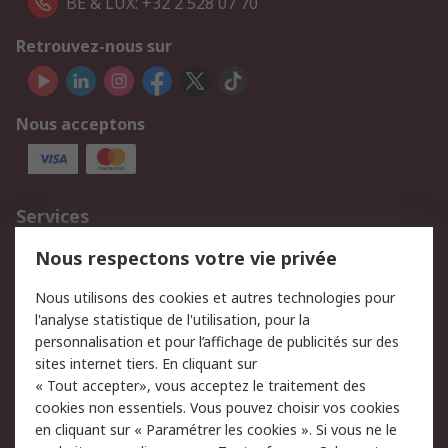
BE & LUX: +32 2 528 07 70
Retrouvez-nous sur
Nous acceptons
Services
750.000 produits
2.500 marques
Nous respectons votre vie privée
Commander
Solutions d’achat
Nous utilisons des cookies et autres technologies pour
Retours
Support technique
l'analyse statistique de l'utilisation, pour la
Track & trace
personnalisation et pour l’affichage de publicités sur des
sites internet tiers. En cliquant sur
« Tout accepter», vous acceptez le traitement des
Legal
cookies non essentiels. Vous pouvez choisir vos cookies
Politique de cookies
Sécurité des e-mails
en cliquant sur « Paramétrer les cookies ». Si vous ne le