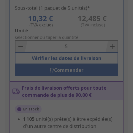
Sous-total (1 paquet de 5 unités)*
10,32 €
12,485 €
(TVA exclue)
(TVA incluse)
Add
Unité
to
sélectionner ou taper la quantité
Basket
Vérifier les dates de livraison
Commander
Frais de livraison offerts pour toute
commande de plus de 90,00 €
En stock
1 105
unité(s) prête(s) à être expédiée(s)
d'un autre centre de distribution