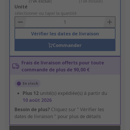
(TVA exclue)
(TVA incluse)
Add
Unité
to
sélectionner ou taper la quantité
Basket
Vérifier les dates de livraison
Commander
Frais de livraison offerts pour toute
commande de plus de 90,00 €
En stock
Plus
12
unité(s) expédiée(s) à partir du
10 août 2026
Besoin de plus?
Cliquez sur " Vérifier les
dates de livraison " pour plus de détails