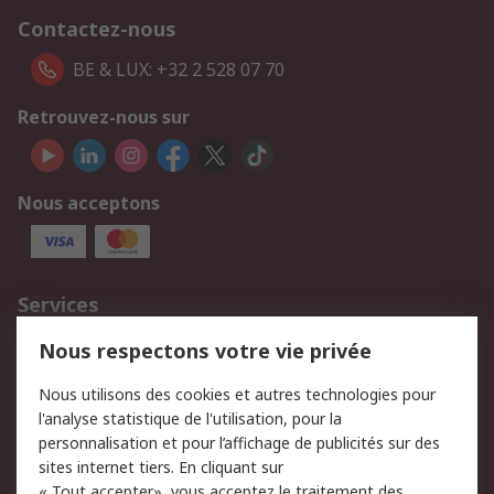
Contactez-nous
BE & LUX: +32 2 528 07 70
Retrouvez-nous sur
Nous acceptons
Services
750.000 produits
2.500 marques
Nous respectons votre vie privée
Commander
Solutions d’achat
Nous utilisons des cookies et autres technologies pour
Retours
Support technique
l'analyse statistique de l'utilisation, pour la
Track & trace
personnalisation et pour l’affichage de publicités sur des
sites internet tiers. En cliquant sur
« Tout accepter», vous acceptez le traitement des