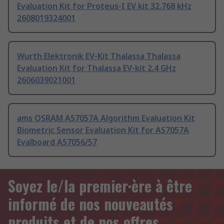
Evaluation Kit for Proteus-I EV kit 32.768 kHz
2608019324001
Wurth Elektronik EV-Kit Thalassa Thalassa
Evaluation Kit for Thalassa EV-kit 2.4 GHz
2606039021001
ams OSRAM AS7057A Algorithm Evaluation Kit
Biometric Sensor Evaluation Kit for AS7057A
Evalboard AS7056/57
Soyez le/la premier·ère à être
informé de nos nouveautés
produits et de nos offres