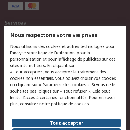
Services
750.000 produits
2.500 marques
Nous respectons votre vie privée
Commander
Solutions d’achat
Nous utilisons des cookies et autres technologies pour
Retours
Support technique
l'analyse statistique de l'utilisation, pour la
Track & trace
personnalisation et pour l’affichage de publicités sur des
sites internet tiers. En cliquant sur
« Tout accepter», vous acceptez le traitement des
Legal
cookies non essentiels. Vous pouvez choisir vos cookies
Politique de cookies
Sécurité des e-mails
en cliquant sur « Paramétrer les cookies ». Si vous ne le
souhaitez pas, cliquez sur « Tout refuser ». Cela peut
Politique de protection
Conditions générales
limiter l’accès à certaines fonctionnalités. Pour en savoir
des données - Mise à
de vente
plus, consultez notre
politique de cookies.
jour
A propos de RS
Tout accepter