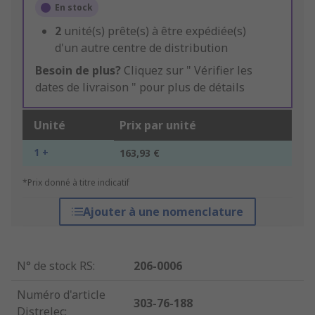
En stock
2
unité(s) prête(s) à être expédiée(s)
d'un autre centre de distribution
Besoin de plus?
Cliquez sur " Vérifier les
dates de livraison " pour plus de détails
Unité
Prix par unité
1 +
163,93 €
*Prix donné à titre indicatif
Ajouter à une nomenclature
N° de stock RS
:
206-0006
Numéro d'article
303-76-188
Distrelec
: