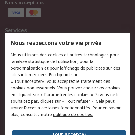
Nous acceptons
Services
750.000 produits
2.500 marques
Nous respectons votre vie privée
Commander
Solutions d’achat
Nous utilisons des cookies et autres technologies pour
Retours
Support technique
l'analyse statistique de l'utilisation, pour la
Track & trace
personnalisation et pour l’affichage de publicités sur des
sites internet tiers. En cliquant sur
« Tout accepter», vous acceptez le traitement des
Legal
cookies non essentiels. Vous pouvez choisir vos cookies
Politique de cookies
Sécurité des e-mails
en cliquant sur « Paramétrer les cookies ». Si vous ne le
souhaitez pas, cliquez sur « Tout refuser ». Cela peut
Politique de protection
Conditions générales
limiter l’accès à certaines fonctionnalités. Pour en savoir
des données - Mise à
de vente
plus, consultez notre
politique de cookies.
jour
A propos de RS
Tout accepter