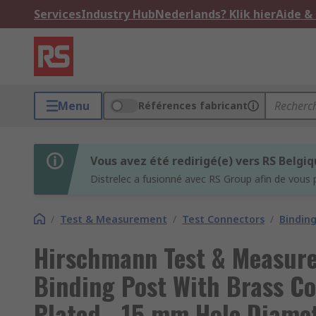
Services
Industry Hub
Nederlands? Klik hier
Aide &
Menu
Références fabricant
Vous avez été redirigé(e) vers RS Belgi
Distrelec a fusionné avec RS Group afin de vous 
/
Test & Measurement
/
Test Connectors
/
Binding
Hirschmann Test & Measur
Binding Post With Brass Co
Plated - 15 mm Hole Diame