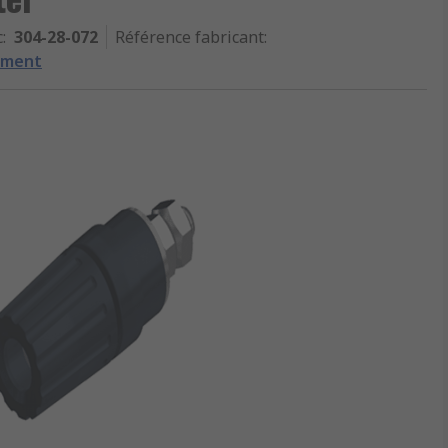
c
:
304-28-072
Référence fabricant
:
ement