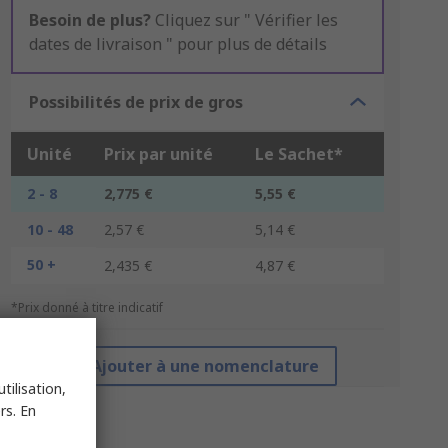
Besoin de plus?
Cliquez sur " Vérifier les
dates de livraison " pour plus de détails
Possibilités de prix de gros
Unité
Prix par unité
Le Sachet*
2 - 8
2,775 €
5,55 €
10 - 48
2,57 €
5,14 €
50 +
2,435 €
4,87 €
*Prix donné à titre indicatif
Ajouter à une nomenclature
tilisation,
rs. En