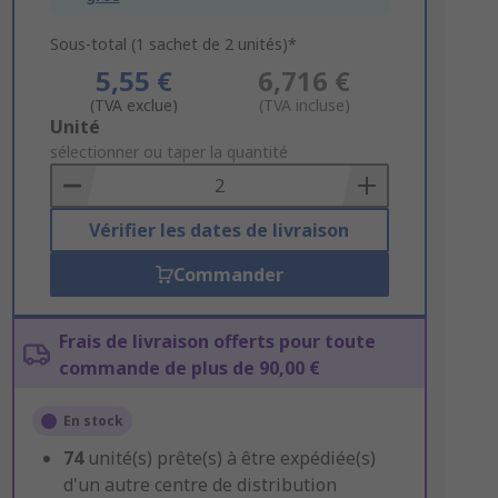
Sous-total (1 sachet de 2 unités)*
5,55 €
6,716 €
(TVA exclue)
(TVA incluse)
Add
Unité
to
sélectionner ou taper la quantité
Basket
Vérifier les dates de livraison
Commander
Frais de livraison offerts pour toute
commande de plus de 90,00 €
En stock
74
unité(s) prête(s) à être expédiée(s)
d'un autre centre de distribution