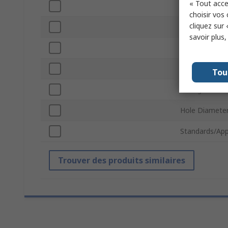
« Tout acce
Product Type
choisir vos
cliquez sur 
Contact Mater
savoir plus
Current
Contact Plati
Tou
Voltage
Hole Diamete
Standards/App
Trouver des produits similaires