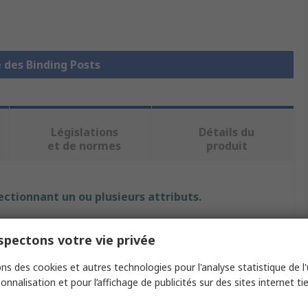
e des Binding Posts
Législations
Détails du
et de normes
produit
ectionnant un ou plusieurs attributs.
Valeur
pectons votre vie privée
Hirschmann Test & Measurement
ns des cookies et autres technologies pour l'analyse statistique de l'u
onnalisation et pour l’affichage de publicités sur des sites internet tie
Green