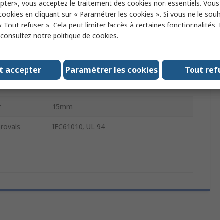
pter», vous acceptez le traitement des cookies non essentiels. Vou
Binding Post
 cookies en cliquant sur « Paramétrer les cookies ». Si vous ne le sou
« Tout refuser ». Cela peut limiter l’accès à certaines fonctionnalités.
ial
Brass
, consultez notre
politique de cookies.
35A
ng
Nickel
t accepter
Paramétrer les cookies
Tout ref
60V dc
r
15mm
rovals
IEC61010, UL 94