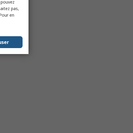
s pouvez
haitez pas,
 Pour en
user