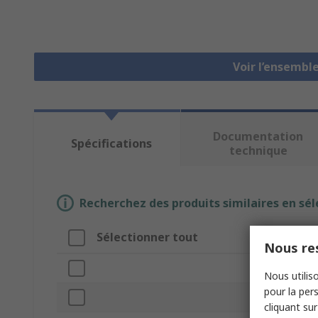
Voir l’ensembl
Documentation
Spécifications
technique
Recherchez des produits similaires en sél
Sélectionner tout
Attribut
Nous res
Marque
Nous utiliso
pour la pers
Colour
cliquant sur