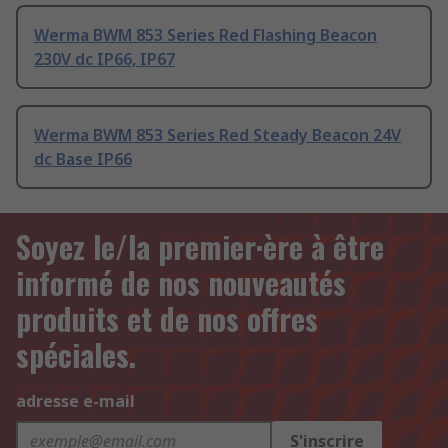
Werma BWM 853 Series Red Flashing Beacon
230V dc IP66, IP67
Werma BWM 853 Series Red Steady Beacon 24V
dc Base IP66
Soyez le/la premier·ère à être
informé de nos nouveautés
produits et de nos offres
spéciales.
adresse e-mail
S'inscrire