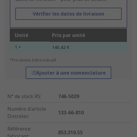
Vérifier les dates de livraison
Unité
Prix par unité
1 +
145,42 €
*Prix donné à titre indicatif
Ajouter à une nomenclature
N° de stock RS
:
746-5029
Numéro d'article
133-66-810
Distrelec
:
Référence
853.310.55
fabricant
: