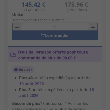
145,42 €
175,96 €
(TVA exclue)
(TVA incluse)
Add
Unité
to
sélectionner ou taper la quantité
Basket
Commander
Frais de livraison offerts pour toute
commande de plus de 90,00 €
En stock
Plus
46
unité(s) expédiée(s) à partir du
10 août 2026
Plus
8
unité(s) expédiée(s) à partir du
10
août 2026
Besoin de plus?
Cliquez sur " Vérifier les
dates de livraison " pour plus de détails