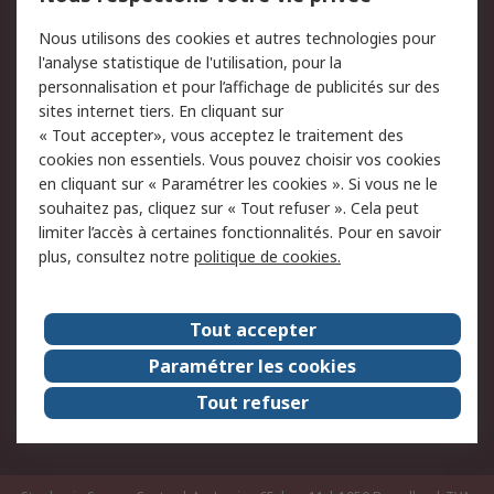
Commander
Solutions d’achat
Nous utilisons des cookies et autres technologies pour
Retours
Support technique
l'analyse statistique de l'utilisation, pour la
Track & trace
personnalisation et pour l’affichage de publicités sur des
sites internet tiers. En cliquant sur
« Tout accepter», vous acceptez le traitement des
Legal
cookies non essentiels. Vous pouvez choisir vos cookies
Politique de cookies
Sécurité des e-mails
en cliquant sur « Paramétrer les cookies ». Si vous ne le
souhaitez pas, cliquez sur « Tout refuser ». Cela peut
Politique de protection
Conditions générales
limiter l’accès à certaines fonctionnalités. Pour en savoir
des données - Mise à
de vente
plus, consultez notre
politique de cookies.
jour
A propos de RS
Tout accepter
Le groupe RS Group
A propos de RS
Paramétrer les cookies
RS dans le monde
Travaillez chez RS
Tout refuser
ESG