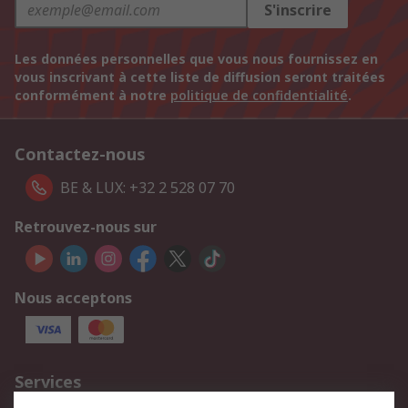
S'inscrire
Les données personnelles que vous nous fournissez en
vous inscrivant à cette liste de diffusion seront traitées
conformément à notre
politique de confidentialité
.
Contactez-nous
BE & LUX: +32 2 528 07 70
Retrouvez-nous sur
Nous acceptons
Services