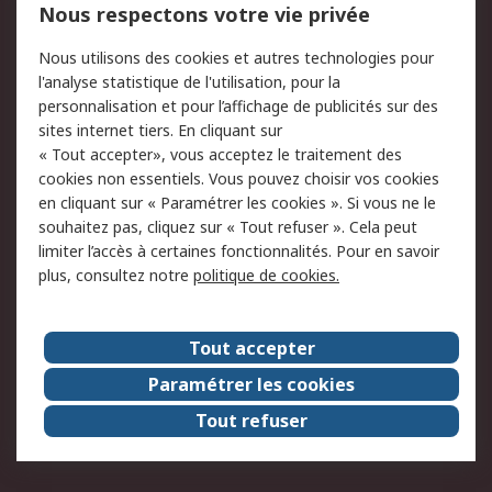
750.000 produits
2.500 marques
Nous respectons votre vie privée
Commander
Solutions d’achat
Nous utilisons des cookies et autres technologies pour
Retours
Support technique
l'analyse statistique de l'utilisation, pour la
Track & trace
personnalisation et pour l’affichage de publicités sur des
sites internet tiers. En cliquant sur
« Tout accepter», vous acceptez le traitement des
Legal
cookies non essentiels. Vous pouvez choisir vos cookies
Politique de cookies
Sécurité des e-mails
en cliquant sur « Paramétrer les cookies ». Si vous ne le
souhaitez pas, cliquez sur « Tout refuser ». Cela peut
Politique de protection
Conditions générales
limiter l’accès à certaines fonctionnalités. Pour en savoir
des données - Mise à
de vente
plus, consultez notre
politique de cookies.
jour
A propos de RS
Tout accepter
Le groupe RS Group
A propos de RS
Paramétrer les cookies
RS dans le monde
Travaillez chez RS
Tout refuser
ESG