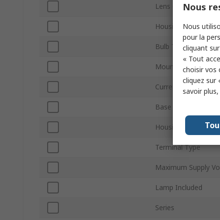
Nous res
Lens Colour
Nous utiliso
Housing Material
pour la pers
Bulb Type
cliquant sur
« Tout acce
Mount Type
choisir vos
cliquez sur 
Current Type
savoir plus
Base Diameter
Tou
Housing Colour
Terminal Type
Maximum Supply Vo
Lamp Included
Series