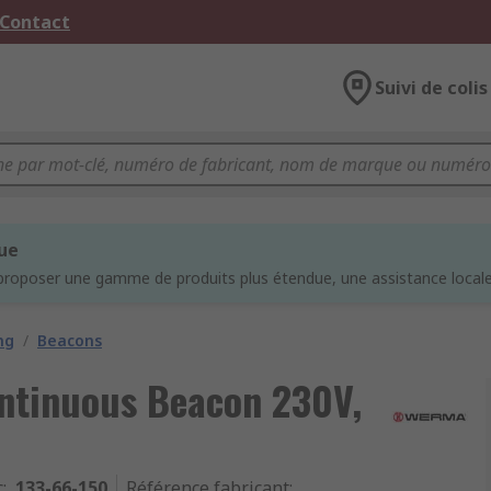
 Contact
Suivi de colis
que
proposer une gamme de produits plus étendue, une assistance locale 
ng
/
Beacons
ntinuous Beacon 230V,
c
:
133-66-150
Référence fabricant
: