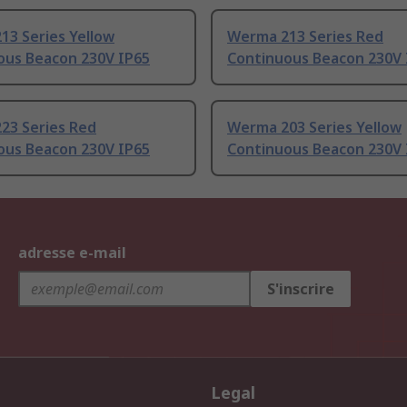
13 Series Yellow
Werma 213 Series Red
ous Beacon 230V IP65
Continuous Beacon 230V 
23 Series Red
Werma 203 Series Yellow
ous Beacon 230V IP65
Continuous Beacon 230V 
adresse e-mail
S'inscrire
Legal