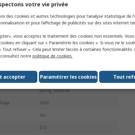
pectons votre vie privée
Green
ns des cookies et autres technologies pour l'analyse statistique de l'u
Polyamide Fibreglass, Polycarbonate
onnalisation et pour l’affichage de publicités sur des sites internet tie
Filament
pter», vous acceptez le traitement des cookies non essentiels. Vou
Wall
 cookies en cliquant sur « Paramétrer les cookies ». Si vous ne le sou
« Tout refuser ». Cela peut limiter l’accès à certaines fonctionnalités.
AC/DC
, consultez notre
politique de cookies.
57mm
t accepter
Paramétrer les cookies
Tout ref
Black
Spring Terminal
ltage
230V
Yes
213