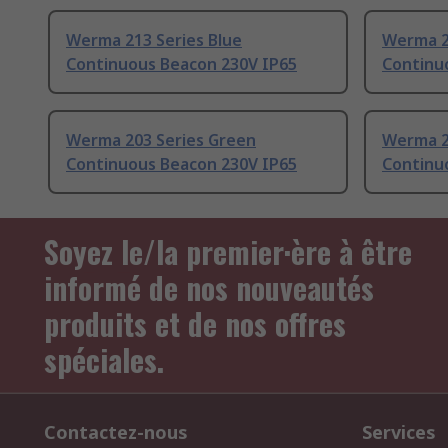
Werma 213 Series Blue
Werma 2
Continuous Beacon 230V IP65
Continu
Werma 203 Series Green
Werma 2
Continuous Beacon 230V IP65
Continu
Soyez le/la premier·ère à être
informé de nos nouveautés
produits et de nos offres
spéciales.
Contactez-nous
Services