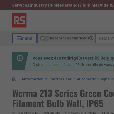
Services
Industry Hub
Nederlands? Klik hier
Aide &
Menu
Références fabricant
Vous avez été redirigé(e) vers RS Belgi
Distrelec a fusionné avec RS Group afin de vous 
/
Automation & Control Gear
/
Automation Signalli
Werma 213 Series Green Co
Filament Bulb Wall, IP65
N° de stock RS
:
251-8085
Numéro d'article Distrele