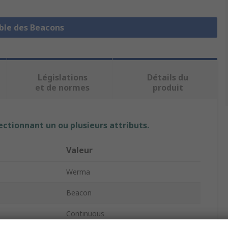
mble des Beacons
Législations
Détails du
et de normes
produit
ectionnant un ou plusieurs attributs.
Valeur
Werma
Beacon
Continuous