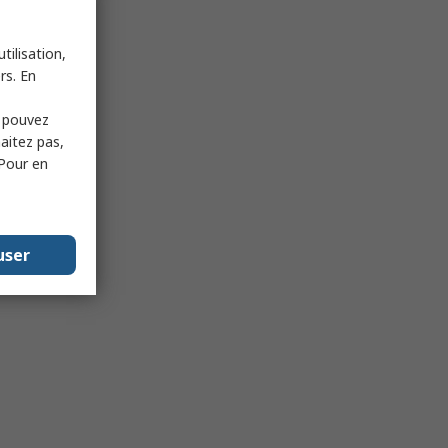
tilisation,
rs. En
s pouvez
haitez pas,
 Pour en
user