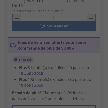
(TVA exclue)
(TVA incluse)
Add
Unité
to
sélectionner ou taper la quantité
Basket
Commander
Frais de livraison offerts pour toute
commande de plus de 90,00 €
En stock
Plus
31
unité(s) expédiée(s) à partir du
10 août 2026
Plus
173
unité(s) expédiée(s) à partir du
10 août 2026
Besoin de plus?
Cliquez sur " Vérifier les
dates de livraison " pour plus de détails