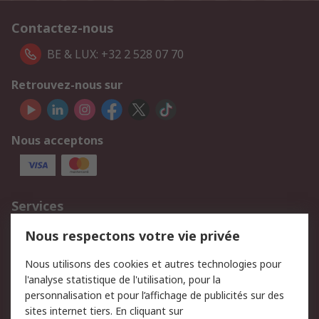
Contactez-nous
BE & LUX: +32 2 528 07 70
Retrouvez-nous sur
Nous acceptons
Services
750.000 produits
2.500 marques
Nous respectons votre vie privée
Commander
Solutions d’achat
Nous utilisons des cookies et autres technologies pour
Retours
Support technique
l'analyse statistique de l'utilisation, pour la
Track & trace
personnalisation et pour l’affichage de publicités sur des
sites internet tiers. En cliquant sur