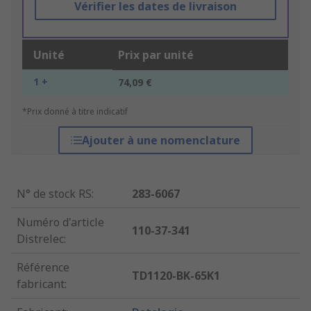
Vérifier les dates de livraison
Unité
Prix par unité
1 +
74,09 €
*Prix donné à titre indicatif
Ajouter à une nomenclature
N° de stock RS
:
283-6067
Numéro d'article
110-37-341
Distrelec
:
Référence
TD1120-BK-65K1
fabricant
: