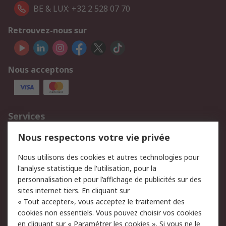
BE & LUX: +32 2 528 07 70
Retrouvez-nous sur
Nous acceptons
Services
750.000 produits
2.500 marques
Nous respectons votre vie privée
Commander
Solutions d’achat
Nous utilisons des cookies et autres technologies pour
Retours
Support technique
l'analyse statistique de l'utilisation, pour la
Track & trace
personnalisation et pour l’affichage de publicités sur des
sites internet tiers. En cliquant sur
« Tout accepter», vous acceptez le traitement des
Legal
cookies non essentiels. Vous pouvez choisir vos cookies
Politique de cookies
Sécurité des e-mails
en cliquant sur « Paramétrer les cookies ». Si vous ne le