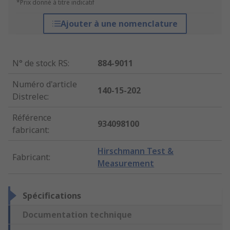
*Prix donné à titre indicatif
Ajouter à une nomenclature
N° de stock RS
:
884-9011
Numéro d'article
140-15-202
Distrelec
:
Référence
934098100
fabricant
:
Hirschmann Test &
Fabricant
:
Measurement
Spécifications
Documentation technique