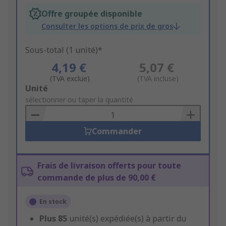
Offre groupée disponible
Consulter les options de prix de gros
Sous-total (1 unité)*
4,19 €
5,07 €
(TVA exclue)
(TVA incluse)
Add
Unité
to
sélectionner ou taper la quantité
Basket
Commander
Frais de livraison offerts pour toute
commande de plus de 90,00 €
En stock
Plus
85
unité(s) expédiée(s) à partir du