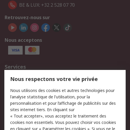
BE & LUX: +32 2 528 07 70
Retrouvez-nous sur
Nous acceptons
Services
750.000 produits
2.500 marques
Nous respectons votre vie privée
Commander
Solutions d’achat
Nous utilisons des cookies et autres technologies pour
Retours
Support technique
l'analyse statistique de l'utilisation, pour la
Track & trace
personnalisation et pour l’affichage de publicités sur des
sites internet tiers. En cliquant sur
« Tout accepter», vous acceptez le traitement des
Legal
cookies non essentiels. Vous pouvez choisir vos cookies
Politique de cookies
Sécurité des e-mails
en cliquant sur « Paramétrer les cookies ». Si vous ne le