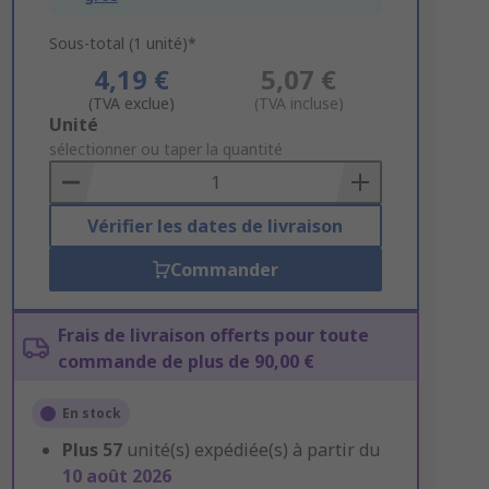
Sous-total (1 unité)*
4,19 €
5,07 €
(TVA exclue)
(TVA incluse)
Add
Unité
to
sélectionner ou taper la quantité
Basket
Vérifier les dates de livraison
Commander
Frais de livraison offerts pour toute
commande de plus de 90,00 €
En stock
Plus
57
unité(s) expédiée(s) à partir du
10 août 2026