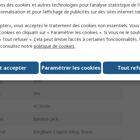
Banana Plug
ns des cookies et autres technologies pour l'analyse statistique de l'u
onnalisation et pour l’affichage de publicités sur des sites internet tie
Male
pter», vous acceptez le traitement des cookies non essentiels. Vou
Method
Solder
 cookies en cliquant sur « Paramétrer les cookies ». Si vous ne le sou
« Tout refuser ». Cela peut limiter l’accès à certaines fonctionnalités.
10A
, consultez notre
politique de cookies.
1000V
t accepter
Paramétrer les cookies
Tout ref
e
2 mm
ng
Gold
t
Yes
41.5mm
pe
Banana Jack
ial
Beryllium Copper Alloy, Brass