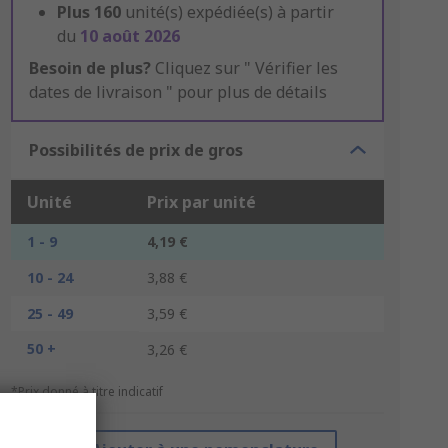
Plus
160
unité(s) expédiée(s) à partir
du
10 août 2026
Besoin de plus?
Cliquez sur " Vérifier les
dates de livraison " pour plus de détails
Possibilités de prix de gros
Unité
Prix par unité
1 - 9
4,19 €
10 - 24
3,88 €
25 - 49
3,59 €
50 +
3,26 €
*Prix donné à titre indicatif