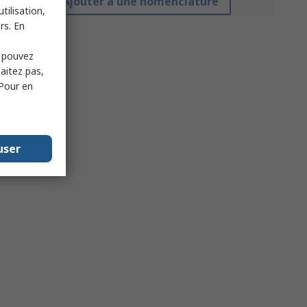
Ajouter à une nomenclature
tilisation,
rs. En
s pouvez
haitez pas,
 Pour en
user