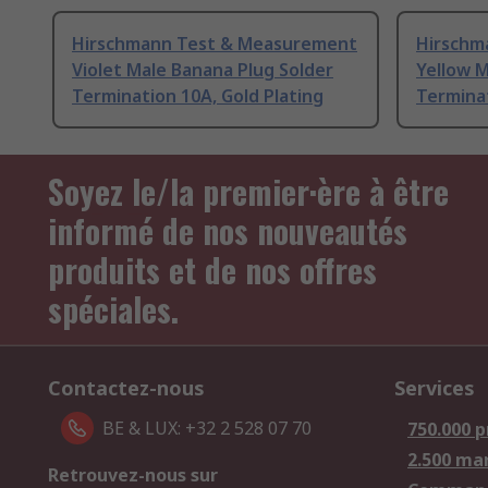
Hirschmann Test & Measurement
Hirschm
Violet Male Banana Plug Solder
Yellow M
Termination 10A, Gold Plating
Terminat
Soyez le/la premier·ère à être
informé de nos nouveautés
produits et de nos offres
spéciales.
Contactez-nous
Services
BE & LUX: +32 2 528 07 70
750.000 p
2.500 ma
Retrouvez-nous sur