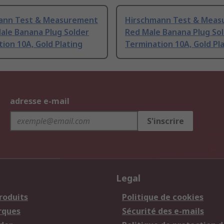
ann Test & Measurement
Hirschmann Test & Mea
ale Banana Plug Solder
Red Male Banana Plug So
ion 10A, Gold Plating
Termination 10A, Gold Pl
adresse e-mail
S'inscrire
Legal
roduits
Politique de cookies
rques
Sécurité des e-mails