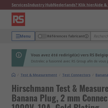
Services
Industry Hub
Nederlands? Klik hier
Aide &
Menu
Références fabricant
Vous avez été redirigé(e) vers RS Belgi
Distrelec a fusionné avec RS Group afin de vous 
/
Test & Measurement
/
Test Connectors
/
Banana
Hirschmann Test & Measur
Banana Plug, 2 mm Connect
1000V, 10A, Gold Plating