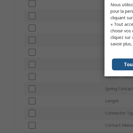
Product Type
Nous utiliso
pour la pers
Gender
cliquant sur
« Tout acce
Termination 
choisir vos
cliquez sur 
Current
savoir plus
Voltage
Tou
Connector Siz
Contact Plati
Spring Contac
Length
Connector Ty
Contact Mater