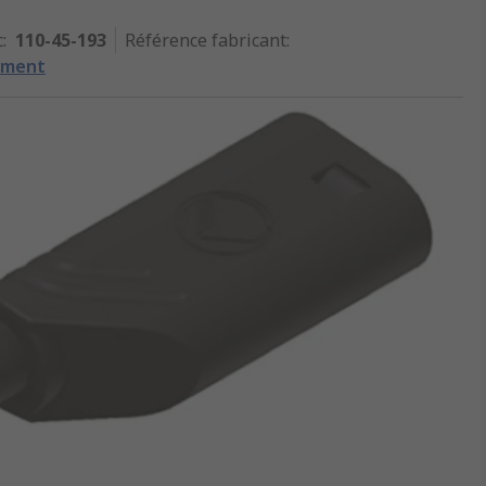
c
:
110-45-193
Référence fabricant
:
ement