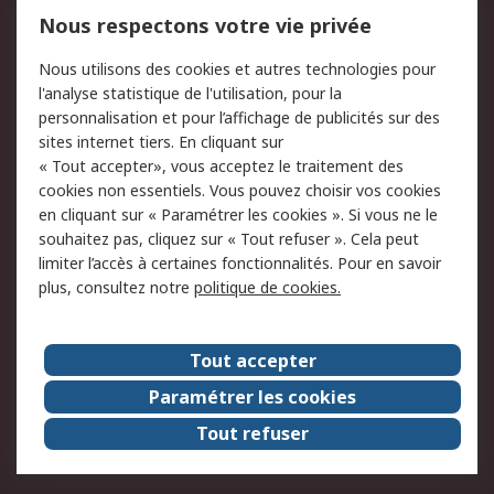
750.000 produits
2.500 marques
Nous respectons votre vie privée
Commander
Solutions d’achat
Nous utilisons des cookies et autres technologies pour
Retours
Support technique
l'analyse statistique de l'utilisation, pour la
Track & trace
personnalisation et pour l’affichage de publicités sur des
sites internet tiers. En cliquant sur
« Tout accepter», vous acceptez le traitement des
Legal
cookies non essentiels. Vous pouvez choisir vos cookies
Politique de cookies
Sécurité des e-mails
en cliquant sur « Paramétrer les cookies ». Si vous ne le
souhaitez pas, cliquez sur « Tout refuser ». Cela peut
Politique de protection
Conditions générales
limiter l’accès à certaines fonctionnalités. Pour en savoir
des données - Mise à
de vente
plus, consultez notre
politique de cookies.
jour
A propos de RS
Tout accepter
Le groupe RS Group
A propos de RS
Paramétrer les cookies
RS dans le monde
Travaillez chez RS
Tout refuser
ESG