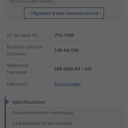
*Prix donné à titre indicatif
Ajouter à une nomenclature
N° de stock RS
:
753-1649
Numéro d'article
140-04-100
Distrelec
:
Référence
SEB 6445 NI / GN
fabricant
:
Fabricant
:
Schutzinger
Spécifications
Documentation technique
Législations et de normes