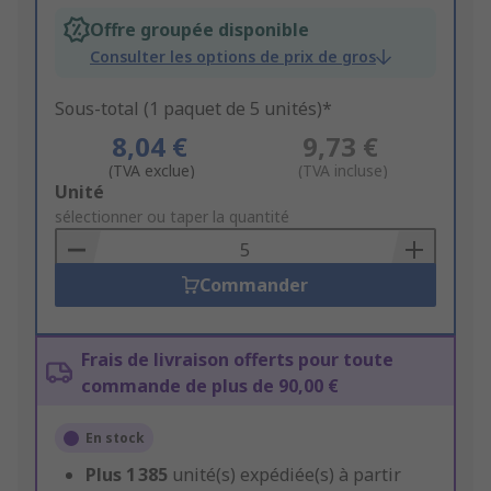
Offre groupée disponible
Consulter les options de prix de gros
Sous-total (1 paquet de 5 unités)*
8,04 €
9,73 €
(TVA exclue)
(TVA incluse)
Add
Unité
to
sélectionner ou taper la quantité
Basket
Commander
Frais de livraison offerts pour toute
commande de plus de 90,00 €
En stock
Plus
1 385
unité(s) expédiée(s) à partir