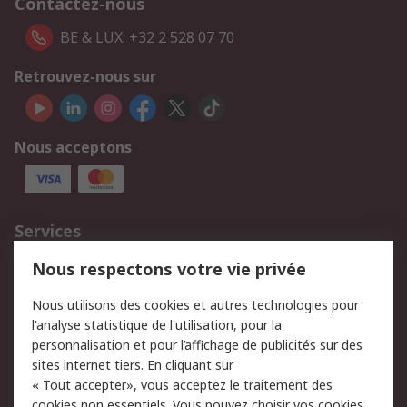
Contactez-nous
BE & LUX: +32 2 528 07 70
Retrouvez-nous sur
Nous acceptons
Services
750.000 produits
2.500 marques
Nous respectons votre vie privée
Commander
Solutions d’achat
Nous utilisons des cookies et autres technologies pour
Retours
Support technique
l'analyse statistique de l'utilisation, pour la
Track & trace
personnalisation et pour l’affichage de publicités sur des
sites internet tiers. En cliquant sur
« Tout accepter», vous acceptez le traitement des
Legal
cookies non essentiels. Vous pouvez choisir vos cookies