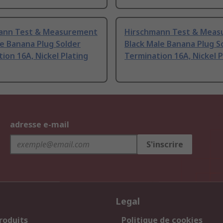
ann Test & Measurement
Hirschmann Test & Mea
e Banana Plug Solder
Black Male Banana Plug S
ion 16A, Nickel Plating
Termination 16A, Nickel P
adresse e-mail
S'inscrire
Legal
roduits
Politique de cookies