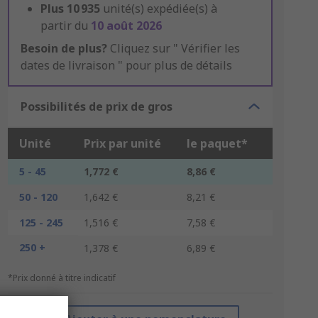
Plus
10 935
unité(s) expédiée(s) à
partir du
10 août 2026
Besoin de plus?
Cliquez sur " Vérifier les
dates de livraison " pour plus de détails
Possibilités de prix de gros
Unité
Prix par unité
le paquet*
5 - 45
1,772 €
8,86 €
50 - 120
1,642 €
8,21 €
125 - 245
1,516 €
7,58 €
250 +
1,378 €
6,89 €
*Prix donné à titre indicatif