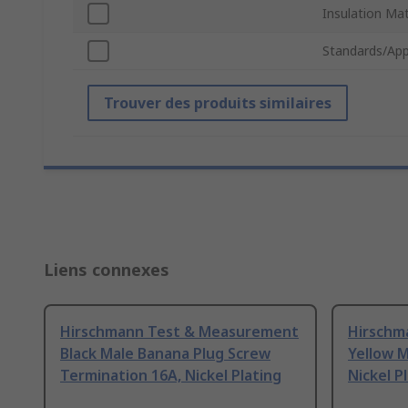
Insulation Mat
Standards/App
Trouver des produits similaires
Liens connexes
Hirschmann Test & Measurement
Hirschm
Black Male Banana Plug Screw
Yellow M
Termination 16A, Nickel Plating
Nickel P