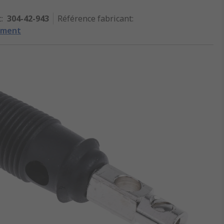
c
:
304-42-943
Référence fabricant
:
ement