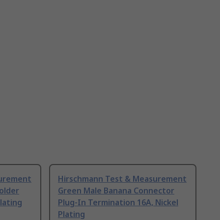
surement
Hirschmann Test & Measurement
older
Green Male Banana Connector
lating
Plug-In Termination 16A, Nickel
Plating