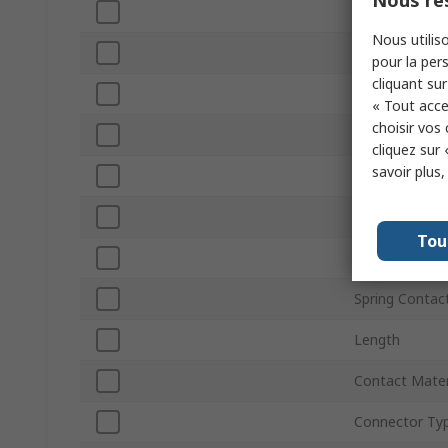
Nous res
Product Type
Nous utiliso
Gender
pour la pers
cliquant sur
Current
« Tout acce
choisir vos
Termination 
cliquez sur 
savoir plus
Voltage
Connector Siz
Tou
Contact Plati
Spring Contac
Length
Contact Mater
Connector Ty