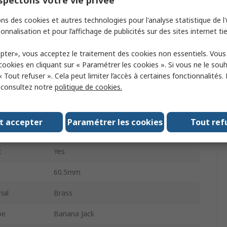
pectons votre vie privée
Banana Plug
ns des cookies et autres technologies pour l'analyse statistique de l'u
Male
onnalisation et pour l’affichage de publicités sur des sites internet tie
16A
pter», vous acceptez le traitement des cookies non essentiels. Vou
 cookies en cliquant sur « Paramétrer les cookies ». Si vous ne le sou
Method
Screw
« Tout refuser ». Cela peut limiter l’accès à certaines fonctionnalités.
, consultez notre
politique de cookies.
60V dc
e
4 mm
t accepter
Paramétrer les cookies
Tout ref
ng
Nickel
t
Yes
60.5mm
ial
Brass
pe
Banana Jack