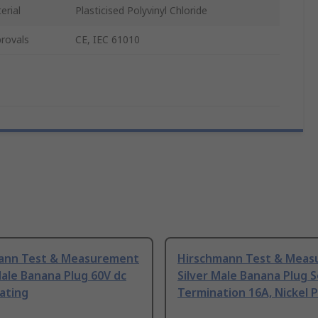
erial
Plasticised Polyvinyl Chloride
rovals
CE, IEC 61010
ann Test & Measurement
Hirschmann Test & Mea
ale Banana Plug 60V dc
Silver Male Banana Plug S
lating
Termination 16A, Nickel P