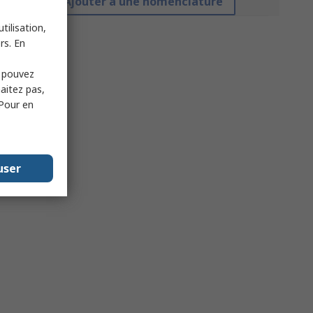
Ajouter à une nomenclature
tilisation,
rs. En
s pouvez
haitez pas,
 Pour en
user