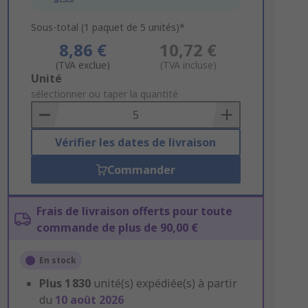
Sous-total (1 paquet de 5 unités)*
8,86 €
10,72 €
(TVA exclue)
(TVA incluse)
Add
Unité
to
sélectionner ou taper la quantité
Basket
Vérifier les dates de livraison
Commander
Frais de livraison offerts pour toute
commande de plus de 90,00 €
En stock
Plus
1 830
unité(s) expédiée(s) à partir
du
10 août 2026