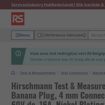
Services
Industry Hub
Nederlands? Klik hier
Aide &
Menu
Références fabricant
Vous avez été redirigé(e) vers RS Belgi
Distrelec a fusionné avec RS Group afin de vous 
/
Test & Measurement
/
Test Connectors
/
Banana
Hirschmann Test & Measur
Banana Plug, 4 mm Connect
60V dc, 16A, Nickel Plating