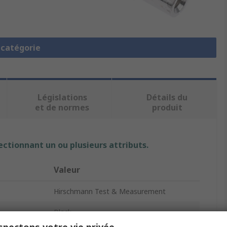
a catégorie
Législations
Détails du
et de normes
produit
ectionnant un ou plusieurs attributs.
Valeur
Hirschmann Test & Measurement
Black