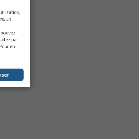
tilisation,
rs. En
s pouvez
haitez pas,
 Pour en
user