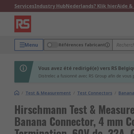
Services
Industry Hub
Nederlands? Klik hier
Aide &
Menu
Références fabricant
Vous avez été redirigé(e) vers RS Belgi
Distrelec a fusionné avec RS Group afin de vous 
/
Test & Measurement
/
Test Connectors
/
Banana
Hirschmann Test & Measur
Banana Connector, 4 mm Co
Termination, 60V dc, 32A, G