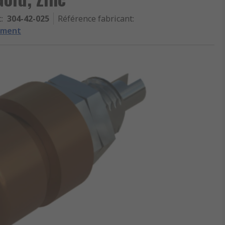
c
:
304-42-025
Référence fabricant
:
ement