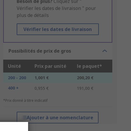
Besoin de plus?
Cliquez sur "
Vérifier les dates de livraison " pour
plus de détails
Vérifier les dates de livraison
Possibilités de prix de gros
Unité
Prix par unité
le paquet*
200 - 200
1,001 €
200,20 €
400 +
0,955 €
191,00 €
*Prix donné à titre indicatif
Ajouter à une nomenclature