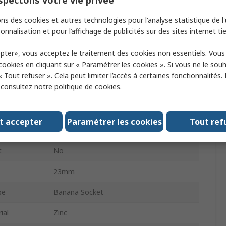
pectons votre vie privée
Banana Connector
ns des cookies et autres technologies pour l'analyse statistique de l'u
Female
onnalisation et pour l’affichage de publicités sur des sites internet tie
Method
Solder
pter», vous acceptez le traitement des cookies non essentiels. Vou
 cookies en cliquant sur « Paramétrer les cookies ». Si vous ne le sou
32A
« Tout refuser ». Cela peut limiter l’accès à certaines fonctionnalités.
, consultez notre
politique de cookies.
60V dc
e
4 mm
t accepter
Paramétrer les cookies
Tout ref
ng
Gold, Zinc
t
No
23mm
pe
Banana Socket
ial
Zinc