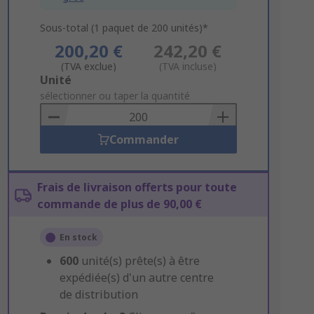
Sous-total (1 paquet de 200 unités)*
200,20 €
242,20 €
(TVA exclue)
(TVA incluse)
Add
Unité
to
sélectionner ou taper la quantité
Basket
Commander
Frais de livraison offerts pour toute
commande de plus de 90,00 €
En stock
600
unité(s) prête(s) à être
expédiée(s) d'un autre centre
de distribution