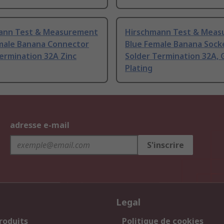
ann Test & Measurement
Hirschmann Test & Mea
male Banana Connector
Blue Female Banana Sock
ermination 32A Zinc
Solder Termination 32A, 
Plating
adresse e-mail
S'inscrire
Legal
roduits
Politique de cookies