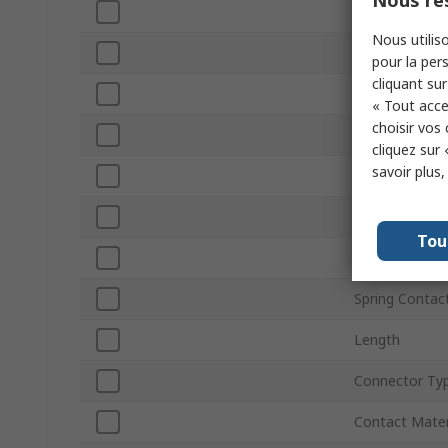
Nous res
Product Type
Nous utiliso
Gender
pour la pers
cliquant sur
Termination 
« Tout acce
choisir vos
Current
cliquez sur 
savoir plus
Voltage
Connector Siz
Tou
Contact Plati
Spring Contac
Length
Connector Ty
Contact Mater