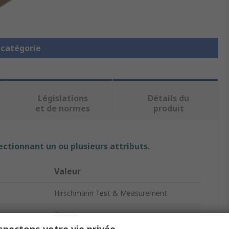
a catégorie
Législations
Détails du
et de normes
produit
ectionnant un ou plusieurs attributs.
Valeur
Hirschmann Test & Measurement
Brown