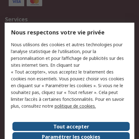
Services
750.000 produits
2.500 marques
Nous respectons votre vie privée
Commander
Solutions d’achat
Nous utilisons des cookies et autres technologies pour
Retours
Support technique
l'analyse statistique de l'utilisation, pour la
Track & trace
personnalisation et pour l’affichage de publicités sur des
sites internet tiers. En cliquant sur
« Tout accepter», vous acceptez le traitement des
Legal
cookies non essentiels. Vous pouvez choisir vos cookies
Politique de cookies
Sécurité des e-mails
en cliquant sur « Paramétrer les cookies ». Si vous ne le
souhaitez pas, cliquez sur « Tout refuser ». Cela peut
Politique de protection
Conditions générales
limiter l’accès à certaines fonctionnalités. Pour en savoir
des données - Mise à
de vente
plus, consultez notre
politique de cookies.
jour
A propos de RS
Tout accepter
Le groupe RS Group
A propos de RS
Paramétrer les cookies