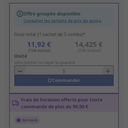
Offre groupée disponible
Consulter les options de prix de gros
Sous-total (1 sachet de 5 unités)*
11,92 €
14,425 €
(TVA exclue)
(TVA incluse)
Add
Unité
to
sélectionner ou taper la quantité
Basket
Commander
Frais de livraison offerts pour toute
commande de plus de 90,00 €
En stock