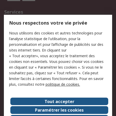
Services
750.000 produits
2.500 marques
Nous respectons votre vie privée
Commander
Solutions d’achat
Nous utilisons des cookies et autres technologies pour
Retours
Support technique
l'analyse statistique de l'utilisation, pour la
Track & trace
personnalisation et pour l’affichage de publicités sur des
sites internet tiers. En cliquant sur
« Tout accepter», vous acceptez le traitement des
Legal
cookies non essentiels. Vous pouvez choisir vos cookies
Politique de cookies
Sécurité des e-mails
en cliquant sur « Paramétrer les cookies ». Si vous ne le
souhaitez pas, cliquez sur « Tout refuser ». Cela peut
Politique de protection
Conditions générales
limiter l’accès à certaines fonctionnalités. Pour en savoir
des données - Mise à
de vente
plus, consultez notre
politique de cookies.
jour
A propos de RS
Tout accepter
Le groupe RS Group
A propos de RS
Paramétrer les cookies