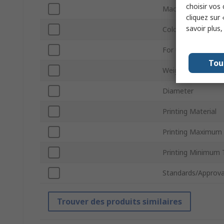
choisir vos
Machine Specific
cliquez sur 
savoir plus
Colour
For Use With
Tou
Weight
Diameter
Printing Material
Printing Maximum
Printing Minimum
Standards/Approva
Trouver des produits similaires