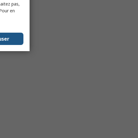
haitez pas,
 Pour en
user