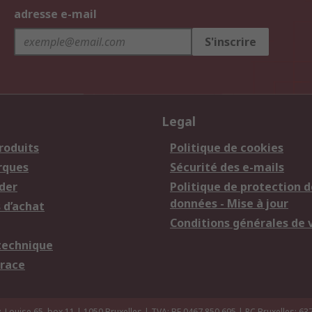
adresse e-mail
S'inscrire
Legal
roduits
Politique de cookies
rques
Sécurité des e-mails
der
Politique de protection d
données - Mise à jour
 d’achat
Conditions générales de 
technique
trace
 Louise 65, box 11 | 1050 Bruxelles | TVA: BE 0467.850.695 | RC Bruxelles: 63