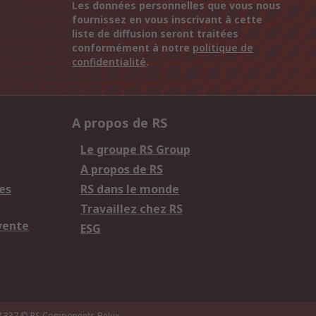
Les données personnelles que vous nous
fournissez en vous inscrivant à cette
liste de diffusion seront traitées
conformément à notre
politique de
confidentialité
.
A propos de RS
Le groupe RS Group
A propos de RS
es
RS dans le monde
Travaillez chez RS
vente
ESG
7.337
© RS Components Belux