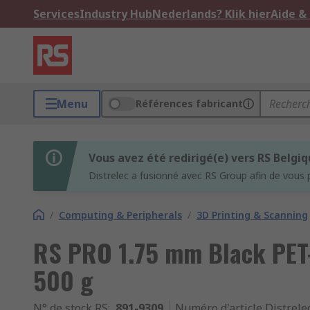
Services
Industry Hub
Nederlands? Klik hier
Aide &
Menu
Références fabricant
Vous avez été redirigé(e) vers RS Belgi
Distrelec a fusionné avec RS Group afin de vous 
/
Computing & Peripherals
/
3D Printing & Scanning
RS PRO 1.75 mm Black PET-
500 g
N° de stock RS
:
891-9309
Numéro d'article Distrele