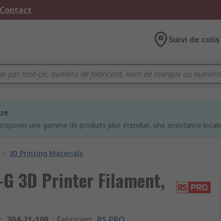
 Contact
Suivi de colis
que
proposer une gamme de produits plus étendue, une assistance locale 
/
3D Printing Materials
G 3D Printer Filament,
c
:
304-21-109
Fabricant
:
RS PRO