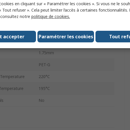
 cookies en cliquant sur « Paramétrer les cookies ». Si vous ne le sou
No
« Tout refuser ». Cela peut limiter l’accès à certaines fonctionnalités.
, consultez notre
politique de cookies.
Black
Common Desktop 3D Printers
t accepter
Paramétrer les cookies
Tout ref
500g
1.75mm
PET-G
 Temperature
220°C
 Temperature
195°C
ls
No