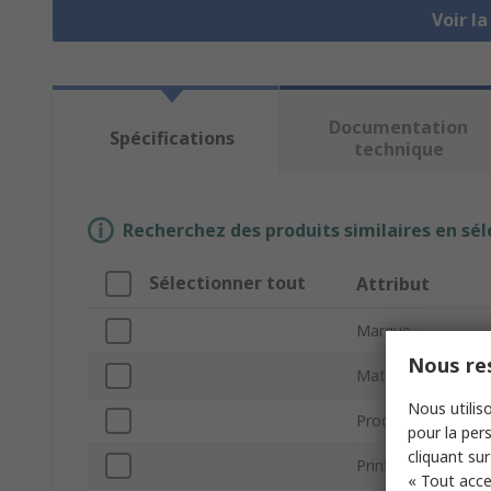
Voir l
Documentation
Spécifications
technique
Recherchez des produits similaires en sél
Sélectionner tout
Attribut
Marque
Nous res
Material Type
Nous utiliso
Product Type
pour la pers
cliquant sur
Printing Technolog
« Tout acce