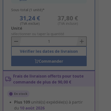
Sous-total (1 unité)*
31,24 €
37,80 €
(TVA exclue)
(TVA incluse)
Add
Unité
to
sélectionner ou taper la quantité
Basket
Vérifier les dates de livraison
Commander
Frais de livraison offerts pour toute
commande de plus de 90,00 €
En stock
Plus
109
unité(s) expédiée(s) à partir
du
10 août 2026