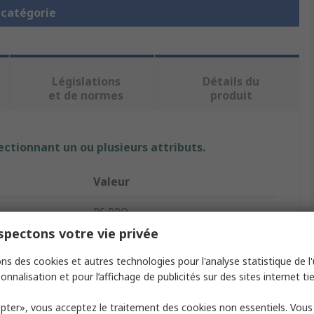
a catégorie
Législations
Détails du
et de normes
produit
ectionnant un ou plusieurs attributs.
Valeur
RS PRO
pectons votre vie privée
Polyethylene Terephthalate
ns des cookies et autres technologies pour l'analyse statistique de l'u
3D Printer Filament
onnalisation et pour l’affichage de publicités sur des sites internet tie
y
Fused Deposition Modelling (FDM)
pter», vous acceptez le traitement des cookies non essentiels. Vou