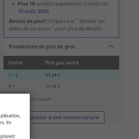
Plus
18
unité(s) expédiée(s) à partir du
10 août 2026
Besoin de plus?
Cliquez sur " Vérifier les
dates de livraison " pour plus de détails
Possibilités de prix de gros
Unité
Prix par unité
1 - 2
31,24 €
3 +
29,68 €
*Prix donné à titre indicatif
tilisation,
Ajouter à une nomenclature
rs. En
s pouvez