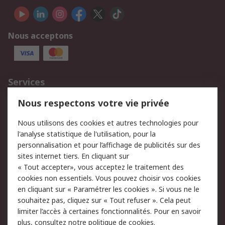
Nous acceptons
Services
750.000 produits
2.500 marques
Nous respectons votre vie privée
Commander
Solutions d’achat
Nous utilisons des cookies et autres technologies pour
Retours
Support technique
l'analyse statistique de l'utilisation, pour la
Track & trace
personnalisation et pour l’affichage de publicités sur des
sites internet tiers. En cliquant sur
« Tout accepter», vous acceptez le traitement des
Legal
cookies non essentiels. Vous pouvez choisir vos cookies
Politique de cookies
Sécurité des e-mails
en cliquant sur « Paramétrer les cookies ». Si vous ne le
souhaitez pas, cliquez sur « Tout refuser ». Cela peut
Politique de protection
Conditions générales
limiter l’accès à certaines fonctionnalités. Pour en savoir
des données - Mise à
de vente
plus, consultez notre
politique de cookies.