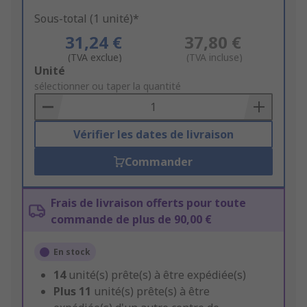
Sous-total (1 unité)*
31,24 €
37,80 €
(TVA exclue)
(TVA incluse)
Add
Unité
to
sélectionner ou taper la quantité
Basket
Vérifier les dates de livraison
Commander
Frais de livraison offerts pour toute
commande de plus de 90,00 €
En stock
14
unité(s) prête(s) à être expédiée(s)
Plus
11
unité(s) prête(s) à être