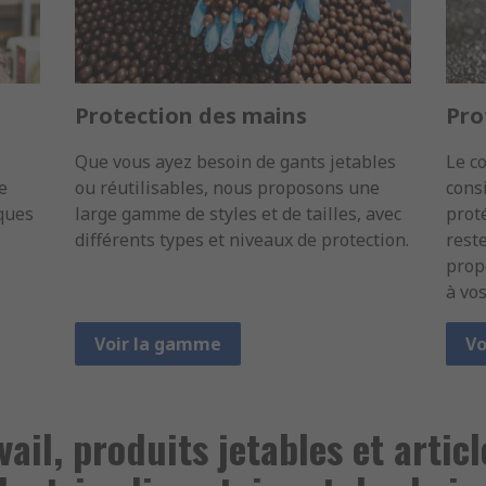
Protection des mains
Pro
Que vous ayez besoin de gants jetables
Le co
e
ou réutilisables, nous proposons une
cons
ques
large gamme de styles et de tailles, avec
prot
différents types et niveaux de protection.
rest
prop
à vos
Voir la gamme
Vo
ail, produits jetables et artic