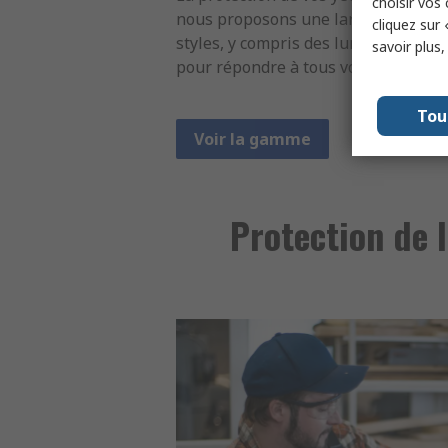
choisir vos
nous proposons une large gamme d
cliquez sur 
styles, y compris des lunettes de vue
savoir plus
pour répondre à tous vos besoins.
Tou
Voir la gamme
Protection de l