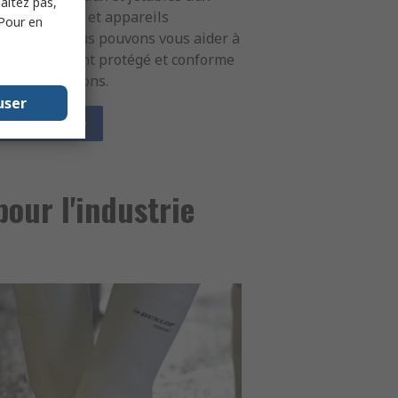
haitez pas,
ues filtrants et appareils
 Pour en
iratoires, nous pouvons vous aider à
er entièrement protégé et conforme
réglementations.
user
ir la gamme
pour l'industrie