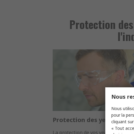
Protection des 
l'i
Nous res
Nous utiliso
pour la pers
Protection des yeux
cliquant sur
« Tout acce
La protection de vos yeux est vitale 