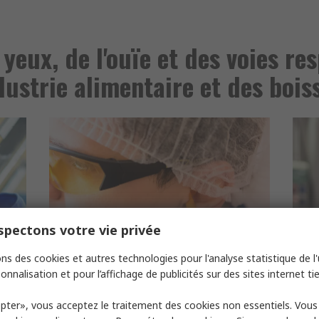
yeux, de l'ouïe et des voies re
ndustrie alimentaire et des bois
pectons votre vie privée
ns des cookies et autres technologies pour l'analyse statistique de l'u
onnalisation et pour l’affichage de publicités sur des sites internet tie
Protection auditive
Pro
pter», vous acceptez le traitement des cookies non essentiels. Vou
et
Des bouchons d'oreilles avec ou sans
Des 