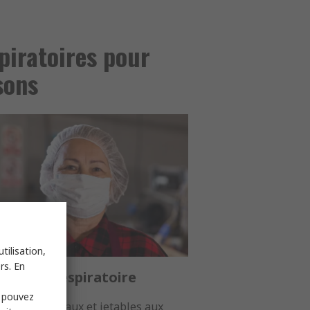
spiratoires pour
sons
tilisation,
rs. En
tection respiratoire
s pouvez
masques faciaux et jetables aux