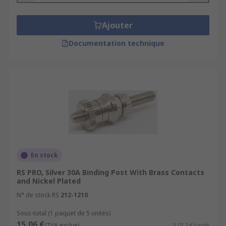
Ajouter
Documentation technique
En stock
RS PRO, Silver 30A Binding Post With Brass Contacts
and Nickel Plated
N° de stock RS
212-1210
Sous-total (1 paquet de 5 unités)
15,06 €
(TVA exclue)
3,012 €/unité