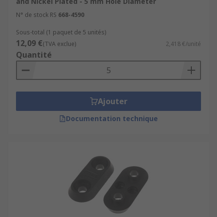
and Nickel Plated - 5 mm Hole Diameter
N° de stock RS
668-4590
• Bare wire
Sous-total (1 paquet de 5 unités)
• A lug terminal
12,09 €
(TVA exclue)
2,418 €/unité
Quantité
• An alligator clip
Applications include:
Ajouter
• Aerospace
Documentation technique
• Defence
• Military
• Signal processing
• Audio
• Consumer Electronics