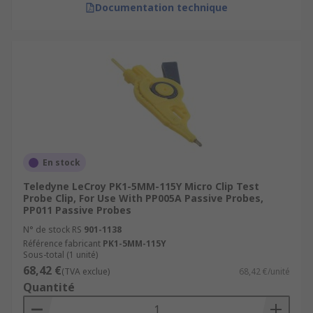
Documentation technique
En stock
Teledyne LeCroy PK1-5MM-115Y Micro Clip Test
Probe Clip, For Use With PP005A Passive Probes,
PP011 Passive Probes
N° de stock RS
901-1138
Référence fabricant
PK1-5MM-115Y
Sous-total (1 unité)
68,42 €
(TVA exclue)
68,42 €/unité
Quantité