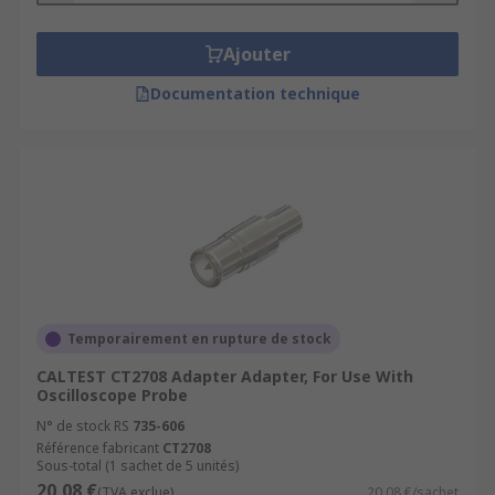
Ajouter
Documentation technique
Temporairement en rupture de stock
CALTEST CT2708 Adapter Adapter, For Use With
Oscilloscope Probe
N° de stock RS
735-606
Référence fabricant
CT2708
Sous-total (1 sachet de 5 unités)
20,08 €
(TVA exclue)
20,08 €/sachet