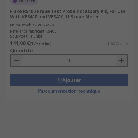
En stock
Fluke RS400 Probe Test Probe Accessory Kit, For Use
With VPS410 and VPS410-II Scope Meter
N° de stock RS
716-7428
Référence fabricant
RS400
Sous-total (1 unité)
141,00 €
(TVA exclue)
141,00 €/unité
Quantité
Ajouter
Documentation technique