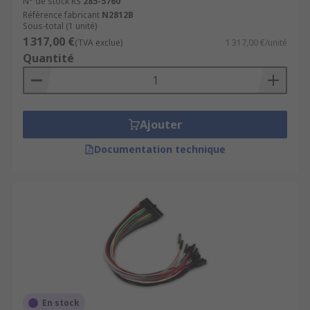
N° de stock RS
285-5760
Référence fabricant
N2812B
Sous-total (1 unité)
1 317,00 €
(TVA exclue)
1 317,00 €/unité
Quantité
Ajouter
Documentation technique
En stock