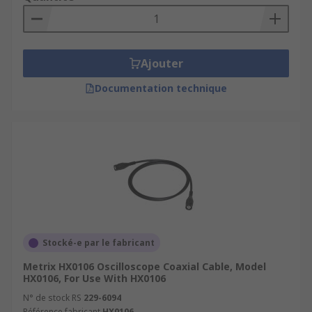
Ajouter
Documentation technique
Stocké-e par le fabricant
Metrix HX0106 Oscilloscope Coaxial Cable, Model
HX0106, For Use With HX0106
N° de stock RS
229-6094
Référence fabricant
HX0106