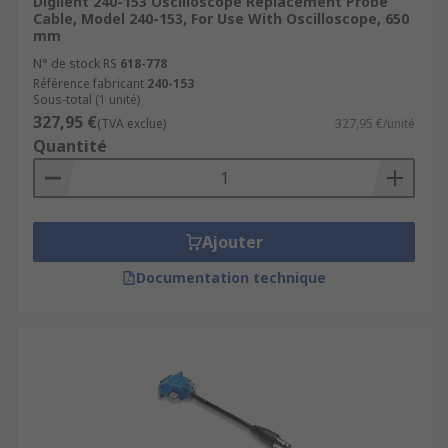
Digilent 240-153 Oscilloscope Replacement Probe
Cable, Model 240-153, For Use With Oscilloscope, 650
mm
N° de stock RS
618-778
Référence fabricant
240-153
Sous-total (1 unité)
327,95 €
(TVA exclue)
327,95 €/unité
Quantité
Ajouter
Documentation technique