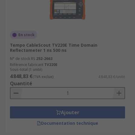
En stock
Tempo CableScout TV220E Time Domain
Reflectometer 1 ns 500 ns
N° de stock RS
252-2663
Référence fabricant
TV220E
Sous-total (1 unité)
4 848,83 €
(TVA exclue)
4 848,83 €/unité
Quantité
Ajouter
Documentation technique