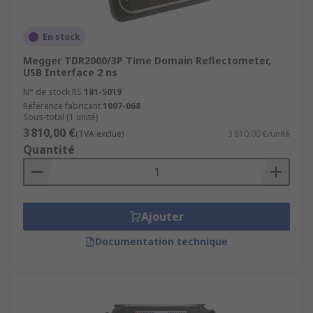
En stock
Megger TDR2000/3P Time Domain Reflectometer,
USB Interface 2 ns
N° de stock RS
181-5019
Référence fabricant
1007-068
Sous-total (1 unité)
3 810,00 €
(TVA exclue)
3 810,00 €/unité
Quantité
Ajouter
Documentation technique