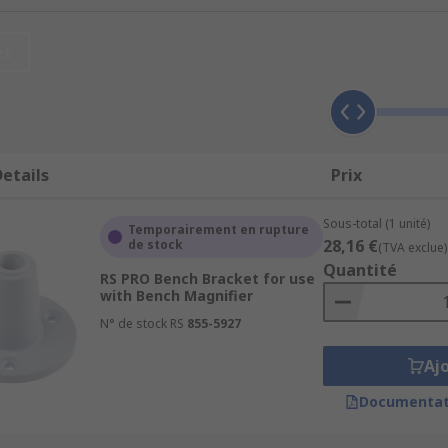
et
etails
Prix
Sous-total (1 unité)
Temporairement en rupture
28,16 €
de stock
(TVA exclue)
Quantité
RS PRO Bench Bracket for use
with Bench Magnifier
N° de stock RS
855-5927
Aj
Documentat