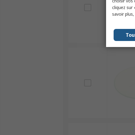
choisir vos
cliquez sur 
savoir plus
Tou