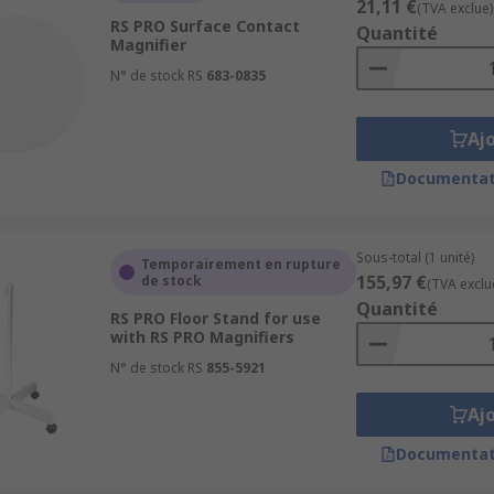
21,11 €
(TVA exclue)
RS PRO Surface Contact
Quantité
Magnifier
N° de stock RS
683-0835
Aj
Documentat
Sous-total (1 unité)
Temporairement en rupture
155,97 €
de stock
(TVA exclu
Quantité
RS PRO Floor Stand for use
with RS PRO Magnifiers
N° de stock RS
855-5921
Aj
Documentat