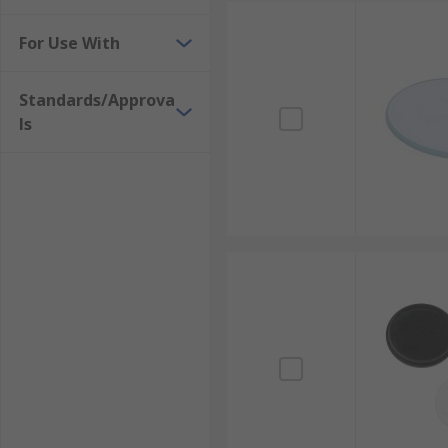
For Use With
Standards/Approva
ls