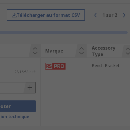
Télécharger au format CSV
1
sur
2
Accessory
Marque
Type
Bench Bracket
28,16 €/unité
outer
ion technique