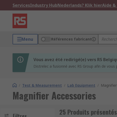
Services
Industry Hub
Nederlands? Klik hier
Aide &
Menu
Références fabricant
Vous avez été redirigé(e) vers RS Belgi
Distrelec a fusionné avec RS Group afin de vous 
/
Test & Measurement
/
Lab Equipment
/
Magnifier
Magnifier Accessories
25 Produits présentés
Filtres