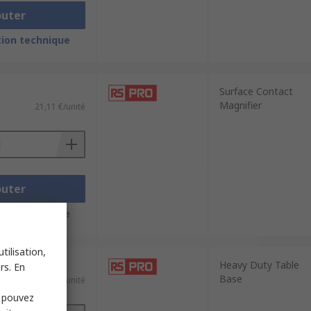
outer
ion technique
Surface Contact
Magnifier
21,11 €/unité
outer
ion technique
tilisation,
Heavy Duty Table
rs. En
Base
e)
108,12 €/unité
s pouvez