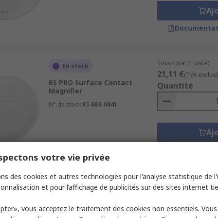
Aj
Documentat
Sous-total (1 unité)
En stock
21,11 €
(TVA exclue)
RS PRO Surface Contact
Quantité
Magnifier
N° de stock RS
683-0841
Aj
Documentat
pectons votre vie privée
ns des cookies et autres technologies pour l'analyse statistique de l'u
Sous-total (1 unité)
onnalisation et pour l’affichage de publicités sur des sites internet tie
Temporairement en rupture
108,12 €
de stock
(TVA exclu
Quantité
pter», vous acceptez le traitement des cookies non essentiels. Vou
RS PRO Heavy Duty Table Base