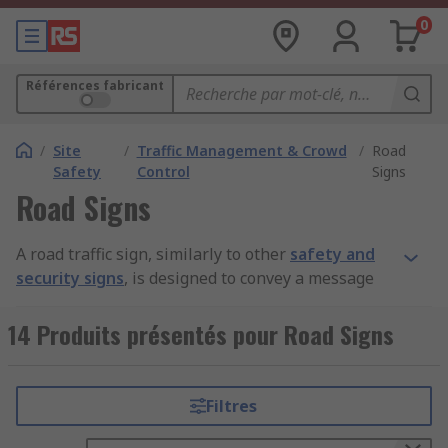
0
Références fabricant
/
Site
/
Traffic Management & Crowd
/
Road
Safety
Control
Signs
Road Signs
A road traffic sign, similarly to other
safety and
security signs
, is designed to convey a message
to users, usually detailing out speed limits,
constructions works or one way systems.
14 Produits présentés pour Road Signs
What is the purpose of traffic signs?
Filtres
One of the primary functions of any traffic sign is
to assign right of way to movements of traffic at