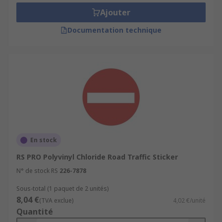
Outside of schools
Ajouter
Private land
Documentation technique
Public highways or pedestrian crossings
En stock
RS PRO Polyvinyl Chloride Road Traffic Sticker
N° de stock RS
226-7878
Sous-total (1 paquet de 2 unités)
8,04 €
(TVA exclue)
4,02 €/unité
Quantité