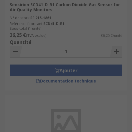
Carbon Monoxide
Sensirion SCD41-D-R1 Carbon Dioxide Gas Sensor for
Air Quality Monitors
Carbon Dioxide
N° de stock RS
215-1861
Methane
Référence fabricant
SCD41-D-R1
Nitrogen
Sous-total (1 unité)
36,25 €
(TVA exclue)
36,25 €/unité
Propane
Quantité
As well as many more...
Air Quality Sensors
Ajouter
One type of Environmental Sensor is an air
Documentation technique
quality sensor, this type of sensor is often a small
and portable device and provides data in near-
real time at low cost and using low amounts of
power. Sensor based measurement devices are
becoming more popular as people are more
aware of harmful gases and pollutants and the
health impacts this has on individuals and the