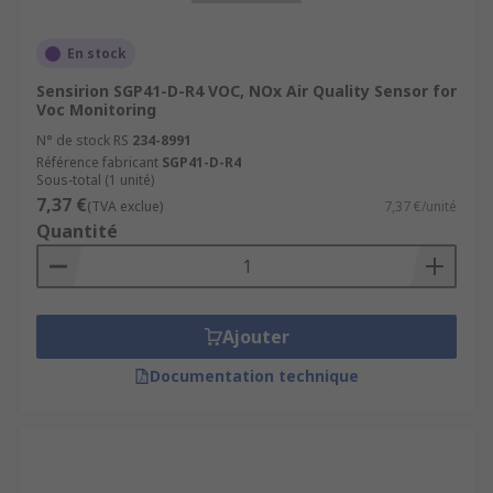
environment.
En stock
Sensirion SGP41-D-R4 VOC, NOx Air Quality Sensor for
Voc Monitoring
N° de stock RS
234-8991
Référence fabricant
SGP41-D-R4
Sous-total (1 unité)
7,37 €
(TVA exclue)
7,37 €/unité
Quantité
Ajouter
Documentation technique