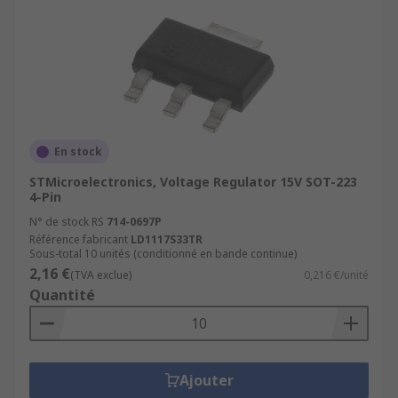
En stock
STMicroelectronics, Voltage Regulator 15V SOT-223
4-Pin
N° de stock RS
714-0697P
Référence fabricant
LD1117S33TR
Sous-total 10 unités (conditionné en bande continue)
2,16 €
(TVA exclue)
0,216 €/unité
Quantité
Ajouter