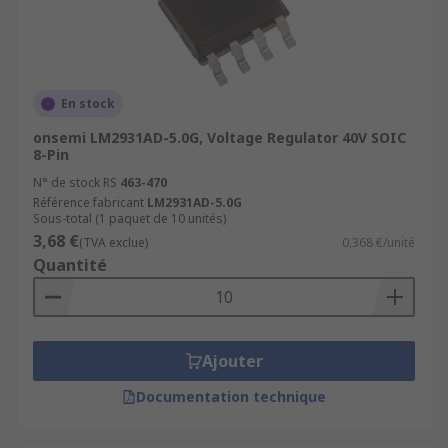
En stock
onsemi LM2931AD-5.0G, Voltage Regulator 40V SOIC
8-Pin
N° de stock RS
463-470
Référence fabricant
LM2931AD-5.0G
Sous-total (1 paquet de 10 unités)
3,68 €
(TVA exclue)
0,368 €/unité
Quantité
Ajouter
Documentation technique