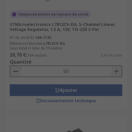
supply units (PSUs), telecommunications and
automotive applications.
Temporairement en rupture de stock
STMicroelectronics L7812CV-DG, 5-Channel Linear,
Voltage Regulator, 1.5 A, 12V, TO-220 3-Pin
N° de stock RS
168-7135
Référence fabricant
L7812CV-DG
Sous-total (1 tube de 50 unités)
20,70 €
(TVA exclue)
0,414 €/unité
Quantité
Ajouter
Documentation technique