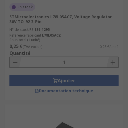
En stock
STMicroelectronics L78L05ACZ, Voltage Regulator
30V TO-92 3-Pin
N° de stock RS
189-1295
Référence fabricant
L78L05ACZ
Sous-total (1 unité)
0,25 €
(TVA exclue)
0,25 €/unité
Quantité
Ajouter
Documentation technique