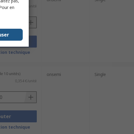
haitez pas,
e)
0,141 €/unité
 Pour en
user
outer
ion technique
e 10 unités)
onsemi
Single
0,354 €/unité
outer
ion technique