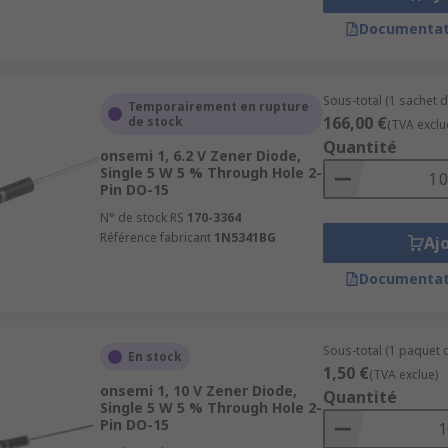
Documentat
Sous-total (1 sachet d
Temporairement en rupture
166,00 €
de stock
(TVA exclu
Quantité
onsemi 1, 6.2 V Zener Diode,
Single 5 W 5 % Through Hole 2-
Pin DO-15
N° de stock RS
170-3364
Référence fabricant
1N5341BG
Aj
Documentat
Sous-total (1 paquet d
En stock
1,50 €
(TVA exclue)
onsemi 1, 10 V Zener Diode,
Quantité
Single 5 W 5 % Through Hole 2-
Pin DO-15