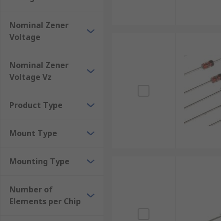
Typical applications of Zener diodes?
Nominal Zener
Voltage
Zener diodes are used in all kinds of electronic equi
applications. They are one of the basic building bloc
Nominal Zener
which would overheat. They are the most common and 
Voltage Vz
Product Type
Mount Type
Mounting Type
Number of
Elements per Chip