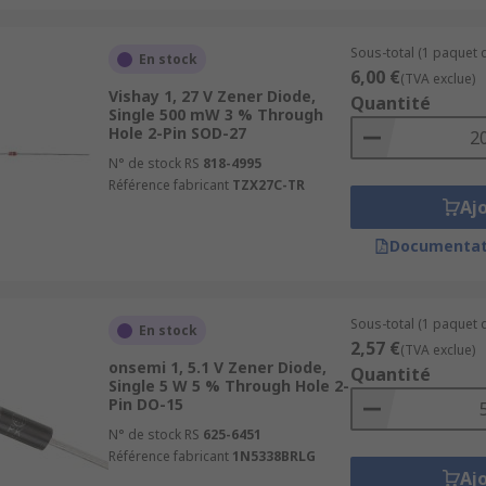
Sous-total (1 paquet 
En stock
6,00 €
(TVA exclue)
Vishay 1, 27 V Zener Diode,
Quantité
Single 500 mW 3 % Through
Hole 2-Pin SOD-27
N° de stock RS
818-4995
Référence fabricant
TZX27C-TR
Aj
Documentat
Sous-total (1 paquet d
En stock
2,57 €
(TVA exclue)
onsemi 1, 5.1 V Zener Diode,
Quantité
Single 5 W 5 % Through Hole 2-
Pin DO-15
N° de stock RS
625-6451
Référence fabricant
1N5338BRLG
Aj