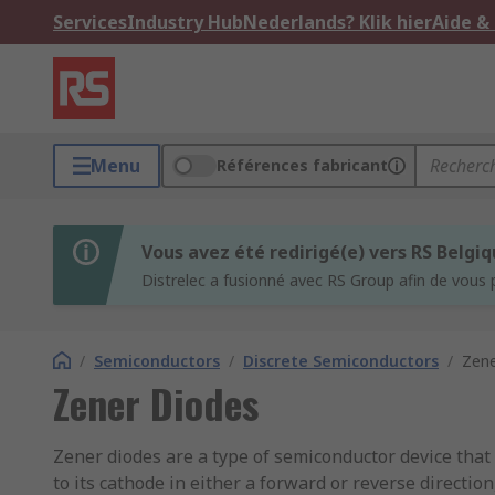
Services
Industry Hub
Nederlands? Klik hier
Aide &
Menu
Références fabricant
Vous avez été redirigé(e) vers RS Belgi
Distrelec a fusionné avec RS Group afin de vous 
/
Semiconductors
/
Discrete Semiconductors
/
Zene
Zener Diodes
Zener diodes are a type of semiconductor device that 
to its cathode in either a forward or reverse directi