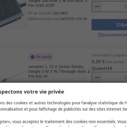
Single 200 mW 2 % Surface 2-
Pin SOD-323F
N° de stock RS
263-6651
Référence fabricant
UDZSTE-175.1B
Aj
Documentat
Sous-total (1 paquet d
En stock
3,20 €
(TVA exclue)
onsemi 1, 12 V Zener Diode,
Quantité
Single 3 W 5 % Through Hole 2-
Pin DO-41
N° de stock RS
774-3369
Référence fabricant
1N5927BG
pectons votre vie privée
Aj
ns des cookies et autres technologies pour l'analyse statistique de l'u
Documentat
onnalisation et pour l’affichage de publicités sur des sites internet tie
pter», vous acceptez le traitement des cookies non essentiels. Vou
Sous-total (1 boîte de