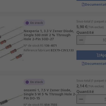
Documentat
pment and are used to protect circuits from overvoltage and e
Sous-total (1 paquet 
En stock
ks of electronic circuits. Zener diodes work reliably in the
5,90 €
(TVA exclue)
Nexperia 1, 3.3 V Zener Diode,
handiest solutions to a number of needs in a circuit desig
Quantité
Single 500 mW 2 % Through
Hole 2-Pin SOD-27
N° de stock RS
136-4871
Référence fabricant
BZX79-C3V3,133
Aj
Documentat
Sous-total (1 paquet d
En stock
2,14 €
(TVA exclue)
onsemi 1, 7.5 V Zener Diode,
Quantité
Single 5 W 5 % Through Hole 2-
Pin DO-15
N° de stock RS
654-7555