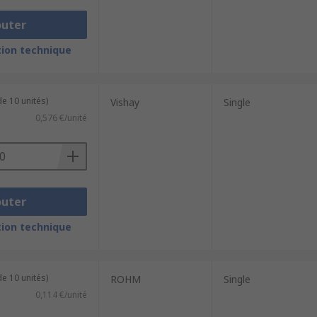
outer
ion technique
e 10 unités)
Vishay
Single
0,576 €/unité
outer
ion technique
e 10 unités)
ROHM
Single
0,114 €/unité