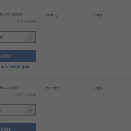
de 200 unités)
Vishay
Single
0,03 €/unité
outer
ion technique
e 5 unités)
onsemi
Single
0,514 €/unité
outer