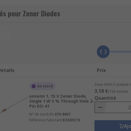
és pour Zener Diodes
he current flow once the voltage reaches a specific, defined
 mode. The voltage level that changes the direction of flo
et
re from 1.8 to 200 V.
igurations such as different levels of power dissipation, mou
etails
Prix
s:
Sous-total (1 paquet d
En stock
3,18 €
(TVA exclue)
onsemi 1, 15 V Zener Diode,
Quantité
Single 1 W 5 % Through Hole 2-
Pin DO-41
N° de stock RS
670-8867
Référence fabricant
BZX85C15
Aj