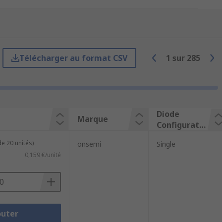
 voltage level. This also means that
w is called Zener Voltage or Breakdown
Télécharger au format CSV
1
sur
285
nt types, and different configurations.
Diode
Marque
Configuratio
n
e 20 unités)
onsemi
Single
0,159 €/unité
outer