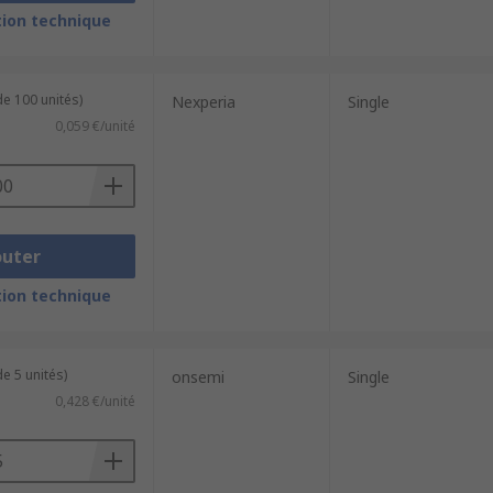
ion technique
lectrostatic discharge or for switching
de 100 unités)
Nexperia
Single
 breakdown region, unlike normal diodes
0,059 €/unité
n.
outer
ion technique
e 5 unités)
onsemi
Single
0,428 €/unité