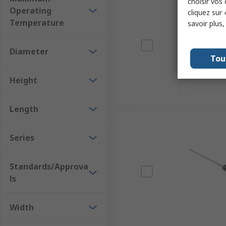
choisir vos
Operating
cliquez sur 
Temperature
savoir plus
Diameter
Tou
Height
Length
Series
Standards/Approva
ls
Width