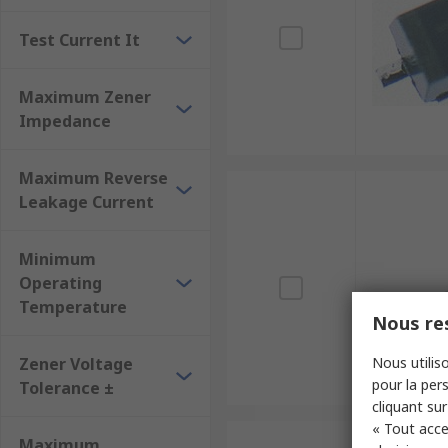
Test Current It
Maximum Zener
Impedance
Maximum Reverse
Leakage Current
Minimum
Operating
Temperature
Nous res
Zener Voltage
Nous utiliso
pour la pers
Tolerance ±
cliquant sur
« Tout acce
Maximum