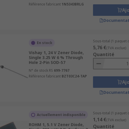
Référence fabricant
1N5343BRLG
Aj
Documentat
Sous-total (1 paquet d
En stock
5,76 €
(TVA exclue)
Vishay 1, 24 V Zener Diode,
Quantité
Single 3.25 W 6 % Through
Hole 2-Pin SOD-57
N° de stock RS
699-7767
Référence fabricant
BZT03C24-TAP
Aj
Documentat
Sous-total (1 paquet d
Actuellement indisponible
1,14 €
(TVA exclue)
ROHM 1, 5.1 V Zener Diode,
Quantité