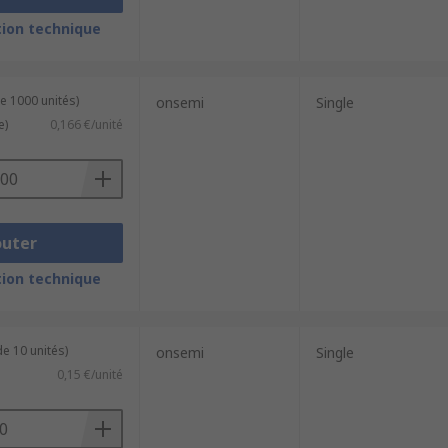
ion technique
e 1000 unités)
onsemi
Single
e)
0,166 €/unité
outer
ion technique
e 10 unités)
onsemi
Single
0,15 €/unité