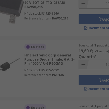
90 V SOT-23 (TO-236AB)
BAW56,215
N° de stock RS
725-8666
Référence fabricant
BAW56,215
Aj
Documentat
Sous-total (1 paquet 
En stock
19,60 €
(TVA exclue)
HY Electronic Corp General
Quantité
Purpose Diode, Single, 6 A, 2-
Pin 1000 V R-6 P600MG
N° de stock RS
215-5552
Référence fabricant
P600MG
Aj
Documentat
Sous-total (1 paquet 
En stock