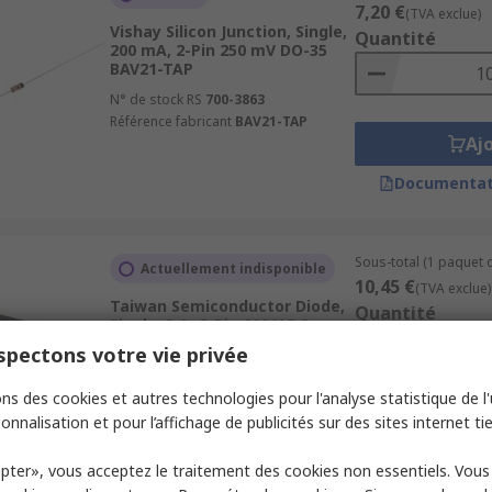
7,20 €
(TVA exclue)
Vishay Silicon Junction, Single,
Quantité
200 mA, 2-Pin 250 mV DO-35
BAV21-TAP
N° de stock RS
700-3863
Référence fabricant
BAV21-TAP
Aj
Documentat
Sous-total (1 paquet d
Actuellement indisponible
10,45 €
(TVA exclue)
Taiwan Semiconductor Diode,
Quantité
Single, 3 A, 2-Pin 100 V DO-
214AB (SMC) RS3B
pectons votre vie privée
N° de stock RS
796-9417
Référence fabricant
RS3B
ns des cookies et autres technologies pour l'analyse statistique de l'u
Aj
onnalisation et pour l’affichage de publicités sur des sites internet tie
Documentat
pter», vous acceptez le traitement des cookies non essentiels. Vou