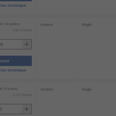
ion technique
de 100 unités)
onsemi
Single
0,057 €/unité
outer
ion technique
e 10 unités)
onsemi
Single
0,221 €/unité