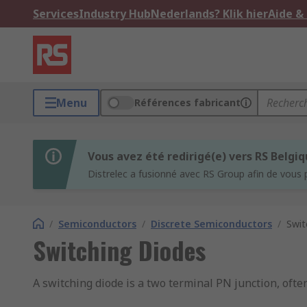
Services
Industry Hub
Nederlands? Klik hier
Aide &
Menu
Références fabricant
Vous avez été redirigé(e) vers RS Belgi
Distrelec a fusionné avec RS Group afin de vous 
/
Semiconductors
/
Discrete Semiconductors
/
Swit
Switching Diodes
A switching diode is a two terminal PN junction, ofte