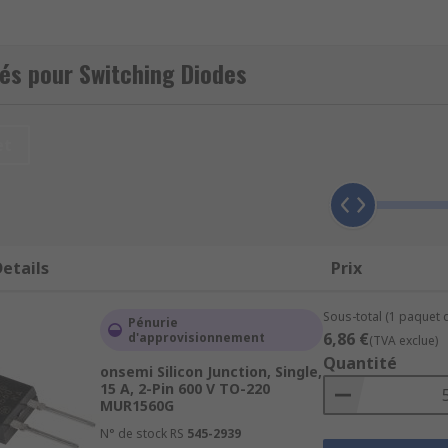
 Diode", it is a semiconductor that can be used to switch sign
és pour Switching Diodes
y to a physical switch, with the on/off state governed by the 
et
 the switching diode effectively is a closed switch with low re
 the switching diode provides high resistance, preventing curr
etails
Prix
ons that require fast switching and a high speed rectificatio
 a device upstream of the switching diode, such as microcon
Sous-total (1 paquet d
Pénurie
6,86 €
d'approvisionnement
(TVA exclue)
Quantité
onsemi Silicon Junction, Single,
15 A, 2-Pin 600 V TO-220
MUR1560G
N° de stock RS
545-2939