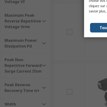
choisir vos
Voltage Vf
cliquez sur 
savoir plus
Maximum Peak
Reverse Repetitive
Voltage Vrrm
Tou
Maximum Power
Dissipation Pd
Peak Non-
Repetitive Forward
Surge Current Ifsm
Peak Reverse
Recovery Time trr
Width