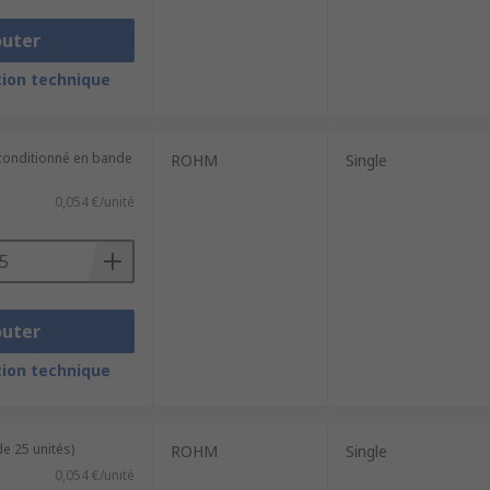
outer
ion technique
(conditionné en bande
ROHM
Single
0,054 €/unité
outer
ion technique
e 25 unités)
ROHM
Single
0,054 €/unité