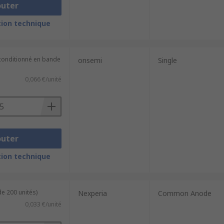
outer
ion technique
(conditionné en bande
onsemi
Single
0,066 €/unité
outer
ion technique
de 200 unités)
Nexperia
Common Anode
0,033 €/unité