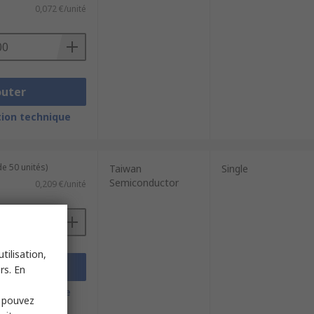
0,072 €/unité
outer
ion technique
e 50 unités)
Taiwan
Single
Semiconductor
0,209 €/unité
tilisation,
outer
rs. En
ion technique
s pouvez