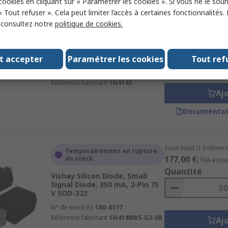
 cookies en cliquant sur « Paramétrer les cookies ». Si vous ne le sou
« Tout refuser ». Cela peut limiter l’accès à certaines fonctionnalités.
Sous-total (1 boîte de
, consultez notre
politique de cookies.
En stock
24,00 €
(TVA exclue)
Fairchild Semiconductor Silicon
Quantité
Junction, Single, 400 mA, 2-Pin
t accepter
100 V DO-35 1N4148
Paramétrer les cookies
Tout ref
N° de stock RS
842-8002
Référence fabricant
1N4148
Aj
Documentat
Sous-total (1 bobine 
Temporairement en rupture
177,00 €
de stock
(TVA exclu
Quantité
Vishay Silicon Diode, Small
Signal Diode, 350 mA, 2-Pin 75
V SOD-323
N° de stock RS
180-8177
Référence fabricant
1N4148WS-G3-08
Aj