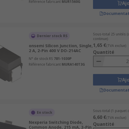
Référence fabricant
MUR1560G
Aj
Documentat
Sous-total 25 unités 
Dernier stock RS
continue)
1,65 €
onsemi Silicon Junction, Single,
(TVA exclue)
2 A, 2-Pin 400 V DO-214AC
Quantité
N° de stock RS
781-1030P
Référence fabricant
MURA140T3G
Aj
Documentat
Sous-total (1 paquet 
En stock
6,60 €
(TVA exclue)
Nexperia Switching Diode,
Quantité
Common Anode, 215 mA, 3-Pin