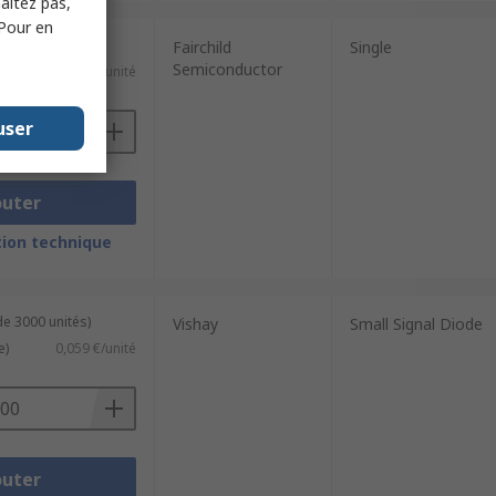
haitez pas,
 Pour en
 2000 unités)
Fairchild
Single
Semiconductor
0,012 €/unité
user
outer
ion technique
de 3000 unités)
Vishay
Small Signal Diode
e)
0,059 €/unité
outer