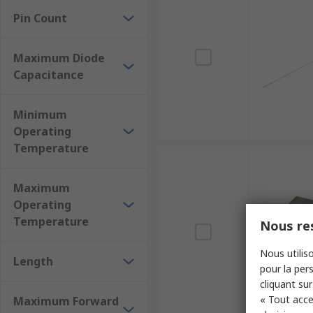
Pin Count
Maximum Diode
Capacitance
Minimum
Operating
Temperature
Maximum
Operating
Temperature
Nous res
Nous utiliso
Length
pour la pers
cliquant sur
« Tout acce
Maximum Forward