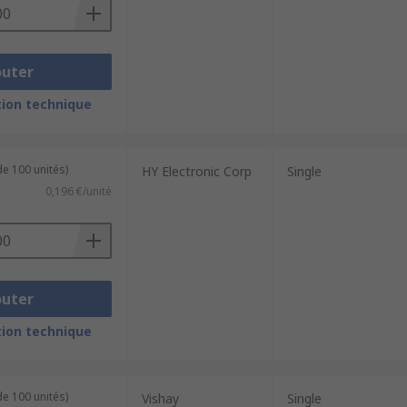
outer
ion technique
de 100 unités)
HY Electronic Corp
Single
0,196 €/unité
outer
ion technique
de 100 unités)
Vishay
Single