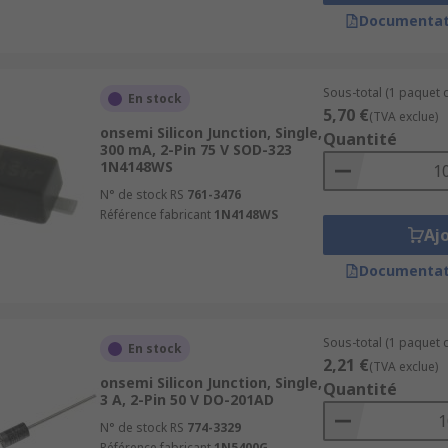
Documentat
Sous-total (1 paquet 
En stock
5,70 €
(TVA exclue)
onsemi Silicon Junction, Single,
Quantité
300 mA, 2-Pin 75 V SOD-323
1N4148WS
N° de stock RS
761-3476
Référence fabricant
1N4148WS
Aj
Documentat
Sous-total (1 paquet d
En stock
2,21 €
(TVA exclue)
onsemi Silicon Junction, Single,
Quantité
3 A, 2-Pin 50 V DO-201AD
N° de stock RS
774-3329
Référence fabricant
1N5400G