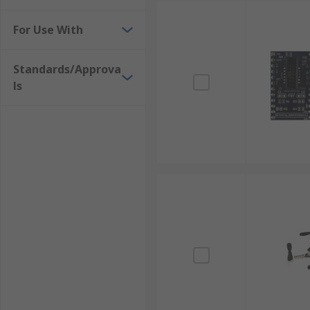
For Use With
Standards/Approva
ls