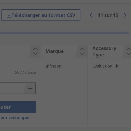
Télécharger au format CSV
11
sur
15
Accessory
Marque
Type
Infineon
Evaluation Kit
66,77 €/unité
outer
ion technique