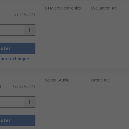
STMicroelectronics
Evaluation Kit
32,14 €/unité
outer
ion technique
Seeed Studio
Drone Kit
e)
193,33 €/unité
outer