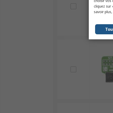
choisir vos
cliquez sur 
savoir plus
Tou