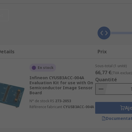
et
etails
Prix
Sous-total (1 unité)
En stock
66,77 €
(TVA exclue)
Infineon CYUSB3ACC-004A
Quantité
Evaluation Kit for use with On
Semiconductor Image Sensor
Board
N° de stock RS
273-2053
Référence fabricant
CYUSB3ACC-004A
Aj
Documentat