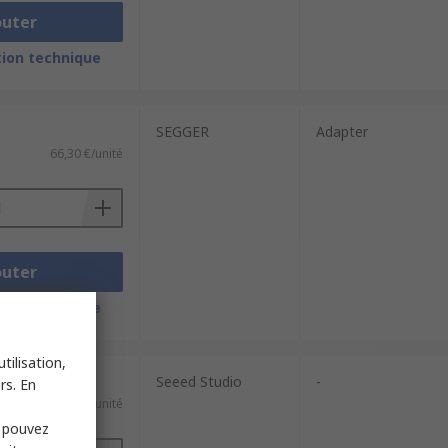
outer
ion technique
SEGGER
Adapter
66,30 €/unité
outer
ion technique
tilisation,
Seeed Studio
-
rs. En
6,61 €/unité
s pouvez