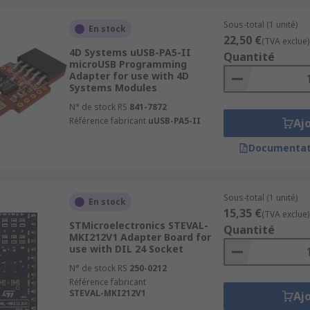
Sous-total (1 unité)
En stock
22,50 €
(TVA exclue)
4D Systems uUSB-PA5-II
Quantité
microUSB Programming
Adapter for use with 4D
Systems Modules
N° de stock RS
841-7872
Référence fabricant
uUSB-PA5-II
Aj
Documentat
Sous-total (1 unité)
En stock
15,35 €
(TVA exclue)
STMicroelectronics STEVAL-
Quantité
MKI212V1 Adapter Board for
use with DIL 24 Socket
N° de stock RS
250-0212
Référence fabricant
STEVAL-MKI212V1
Aj