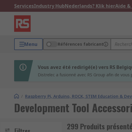
Services
Industry Hub
Nederlands? Klik hier
Aide &
Menu
Références fabricant
Vous avez été redirigé(e) vers RS Belgi
Distrelec a fusionné avec RS Group afin de vous 
/
Raspberry Pi, Arduino, ROCK, STEM Education & De
Development Tool Accessor
299 Produits présent
Filtres