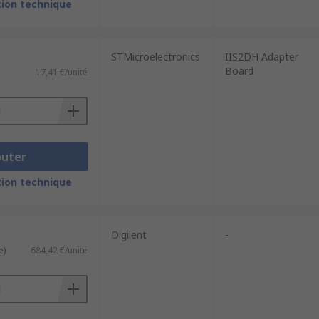
ion technique
STMicroelectronics
IIS2DH Adapter
Board
17,41 €/unité
outer
ion technique
Digilent
-
e)
684,42 €/unité