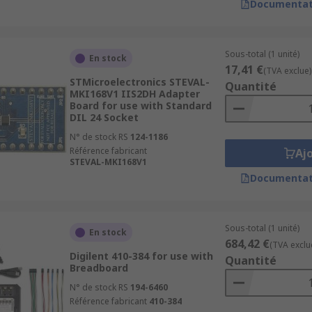
Documentat
Sous-total (1 unité)
En stock
17,41 €
(TVA exclue)
STMicroelectronics STEVAL-
Quantité
MKI168V1 IIS2DH Adapter
Board for use with Standard
DIL 24 Socket
N° de stock RS
124-1186
Référence fabricant
Aj
STEVAL-MKI168V1
Documentat
Sous-total (1 unité)
En stock
684,42 €
(TVA exclu
Digilent 410-384 for use with
Quantité
Breadboard
N° de stock RS
194-6460
Référence fabricant
410-384