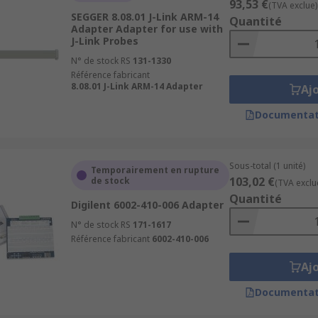
93,53 €
(TVA exclue)
SEGGER 8.08.01 J-Link ARM-14
Quantité
Adapter Adapter for use with
J-Link Probes
N° de stock RS
131-1330
Référence fabricant
8.08.01 J-Link ARM-14 Adapter
Aj
Documentat
Sous-total (1 unité)
Temporairement en rupture
103,02 €
de stock
(TVA exclu
Quantité
Digilent 6002-410-006 Adapter
N° de stock RS
171-1617
Référence fabricant
6002-410-006
Aj
Documentat