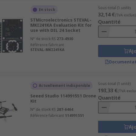
Sous-total (1 unité)
En stock
32,14 €
(TVA exclue)
STMicroelectronics STEVAL-
Quantité
MKI241KA Evaluation Kit for
use with DIL 24 Socket
N° de stock RS
273-4930
Référence fabricant
STEVAL-MKI241KA
Aj
Documentat
Sous-total (1 unité)
Actuellement indisponible
193,33 €
(TVA exclu
Seeed Studio 114991551 Drone
Quantité
Kit
N° de stock RS
287-6464
Référence fabricant
114991551
Aj