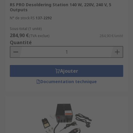
The key features of some soldering
RS PRO Desoldering Station 140 W, 220V, 240 V, 5
Outputs
stations are:
N° de stock RS
137-2292
Digital Front-panel – For clear displaying of
Sous-total (1 unité)
information
284,90 €
(TVA exclue)
284,90 €/unité
Quantité
Hot air pencil – Removal of SMD chips
SMD tweezers – Specially designed for SMD
chips
Energy saving mode – Energy saving feature
Ajouter
automatically switches off the station if left
Documentation technique
idle
Delayed suction – To eliminate the problem
of solder clogging up the tip
ESD safe – Protects current sensitive
components
Temperature lockout feature – Password