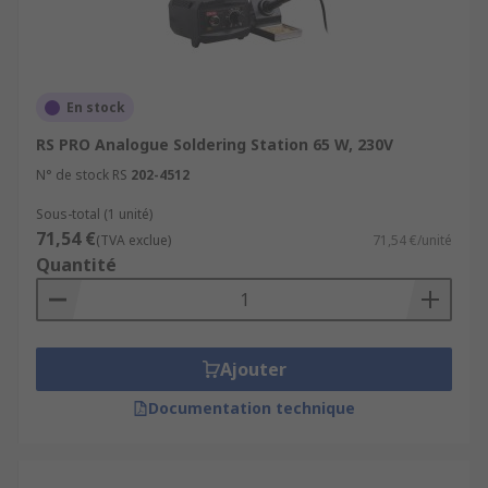
burned in designs (pyrography).
En stock
RS PRO Analogue Soldering Station 65 W, 230V
N° de stock RS
202-4512
Sous-total (1 unité)
71,54 €
(TVA exclue)
71,54 €/unité
Quantité
Ajouter
Documentation technique