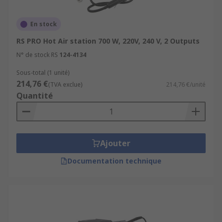
code can be used to lock the temperature
Heater/sensor failed detection – If the
En stock
sensor fails the heater power is shut down
RS PRO Hot Air station 700 W, 220V, 240 V, 2 Outputs
Programming - Selection of precise
N° de stock RS
124-4134
temperatures at the touch of a button, or
being able to select pre-set fixed
Sous-total (1 unité)
temperatures
214,76 €
(TVA exclue)
214,76 €/unité
Quantité
Uses
Soldering irons are ideal for soldering together
transistor leads, wires or pads on printed circuit
Ajouter
boards (PCBs). Soldering stations are frequently
used for production work in Electronic Assembly,
Documentation technique
for conducting repairs and completing
installations. Less common, applications include
plastic welding (which melts plastic workpieces
together at a join rather than using separate
solder material) and decorating wood with