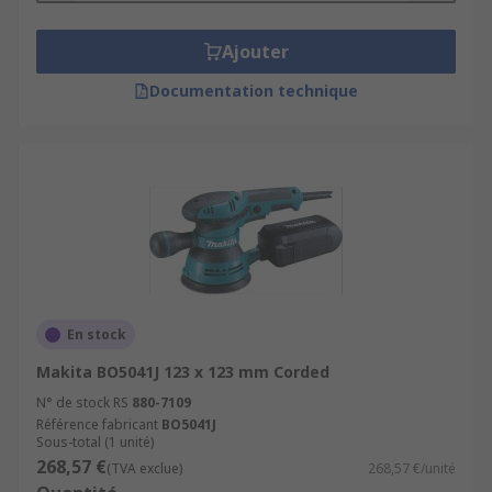
Ajouter
Documentation technique
En stock
Makita BO5041J 123 x 123 mm Corded
N° de stock RS
880-7109
Référence fabricant
BO5041J
Sous-total (1 unité)
268,57 €
(TVA exclue)
268,57 €/unité